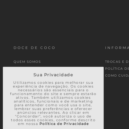
DOCE DE COCO
INFORMA
QUEM SOMOS
TROCAS E 
MINHA CONTA
POLÍTICA D
Sua Privacidade
MEUS PEDIDOS
COMO CUID
Utilizamos cookies para melhorar sua
experiência de navegação. Os cookies
necessários são essenciais para o
funcionamento do site e sempre estarão
ativos. Também utilizamos cookies
analíticos, funcionais e de marketing
para entender como você usa o site,
lembrar suas preferências e oferecer
anúncios relevantes. Ao clicar em
"Concordar", você autoriza o uso de
todos esses cookies, conforme descrito
em nossa
Política de Privacidade