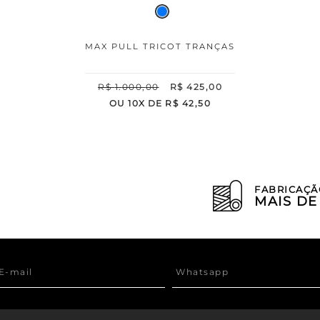
MAX PULL TRICOT TRANÇAS
R$
1
.
000
,
00
R$
425
,
00
OU
10
X DE
R$
42
,
50
FABRICAÇÃ
MAIS D