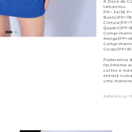
A Doce de Co
tamanhos:
PP= 34/36 P=
Busto|PP=7
Cintura|PP
Quadril|PP
Compriment
Manga|PP=4
Compriment
Corpo|PP=8
Poderemos da
facilmente 
curtos e mais
entrará numa
uma maneira 
Referência
:
0