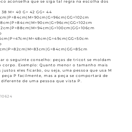
co aconselha que se siga tal regra na escolha dos
 38 M= 40 G= 42 GG= 44
8cm|P=84cm|M=90cm|G=96cm|GG=102cm
=78cm|P=84cm|M=90cm|G=96cm|GG=102cm
=82cm|P=88cm|M=94cm|G=100cm|GG=106cm
o
6cm|P=47cm|M=48cm|G=49cm|GG=50cm
o
1cm|P=82cm|M=83cm|G=84cm|GG=85cm
r o seguinte conselho: peças de tricot se moldam
ao corpo. Exemplo: Quanto menor o tamanho mais
 justos eles ficarão, ou seja, uma pessoa que usa M
 peça P facilmente, mas a peça se comportará de
diferente de uma pessoa que vista P.
10624