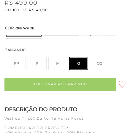
R$
499
,
00
OU
10
X DE
R$
49
,
90
COR
:
OFF WHITE
TAMANHO
PP
P
M
G
GG
ADICIONAR AO CARRINHO
DESCRIÇÃO DO PRODUTO
Vestido Tricot Curto Nervuras Furos
COMPOSIÇÃO DO PRODUTO:
40% Viscose, 40% Poliéster, 20% Elastano