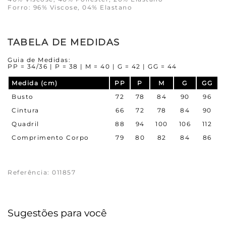
Forro: 96% Viscose, 04% Elastano
TABELA DE MEDIDAS
Guia de Medidas:
PP = 34/36 | P = 38 | M = 40 | G = 42 | GG = 44
Medida (cm)
PP
P
M
G
GG
Busto
72
78
84
90
96
Cintura
66
72
78
84
90
Quadril
88
94
100
106
112
Comprimento Corpo
79
80
82
84
86
Referência
:
011857
Sugestões para você