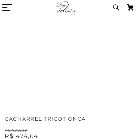
CACHARREL TRICOT ONÇA
R$
698
,
00
R$
474
,
64