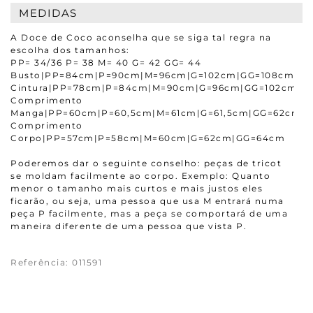
MEDIDAS
A Doce de Coco aconselha que se siga tal regra na
escolha dos tamanhos:
PP= 34/36 P= 38 M= 40 G= 42 GG= 44
Busto|PP=84cm|P=90cm|M=96cm|G=102cm|GG=108cm
Cintura|PP=78cm|P=84cm|M=90cm|G=96cm|GG=102cm
Comprimento
Manga|PP=60cm|P=60,5cm|M=61cm|G=61,5cm|GG=62cm
Comprimento
Corpo|PP=57cm|P=58cm|M=60cm|G=62cm|GG=64cm
Poderemos dar o seguinte conselho: peças de tricot
se moldam facilmente ao corpo. Exemplo: Quanto
menor o tamanho mais curtos e mais justos eles
ficarão, ou seja, uma pessoa que usa M entrará numa
peça P facilmente, mas a peça se comportará de uma
maneira diferente de uma pessoa que vista P.
Referência
:
011591