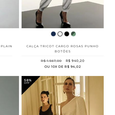
 PLAIN
CALÇA TRICOT CARGO ROSAS PUNHO
BOTÕES
R$
1
.
567
,
00
R$
940
,
20
OU
10
X DE
R$
94
,
02
58%