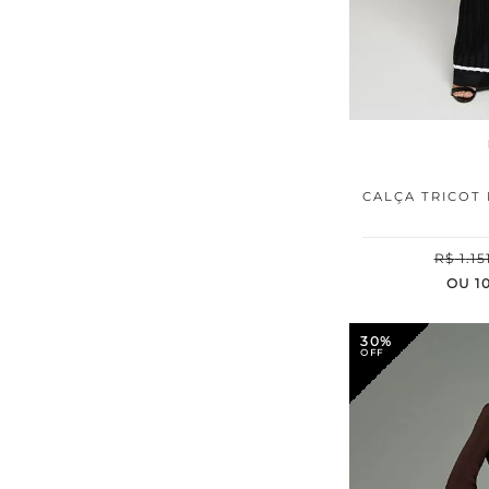
CALÇA TRICOT
R$
1
.
15
OU
1
30%