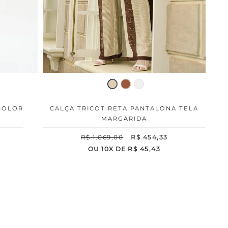
COLOR
CALÇA TRICOT RETA PANTALONA TELA
MARGARIDA
R$
1
.
069
,
00
R$
454
,
33
OU
10
X DE
R$
45
,
43