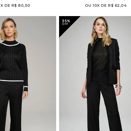
0
X DE
R$
80
,
50
OU
10
X DE
R$
62
,
04
35%