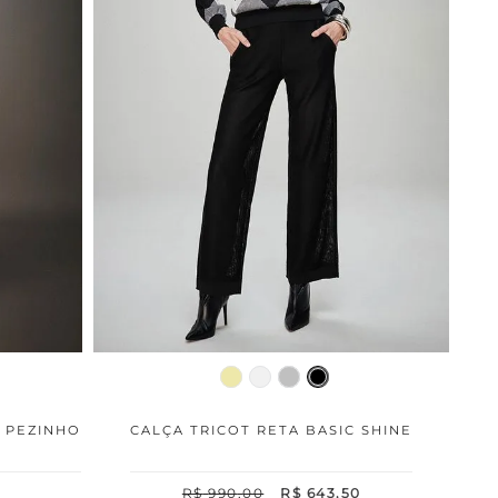
A PEZINHO
CALÇA TRICOT RETA BASIC SHINE
0
R$
990
,
00
R$
643
,
50