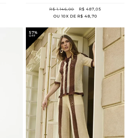
R$
1
.
146
,
00
R$
487
,
05
OU
10
X DE
R$
48
,
70
57%