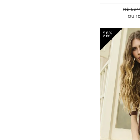
R$
1
.
34
OU
1
58%