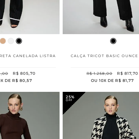
 RETA CANELADA LISTRA
CALÇA TRICOT BASIC OUNCE
1
,
00
R$
805
,
70
R$
1
.
258
,
00
R$
817
,
70
0
X DE
R$
80
,
57
OU
10
X DE
R$
81
,
77
25%