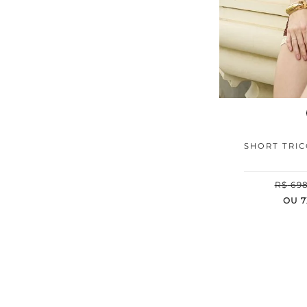
SHORT TRIC
R$
69
OU
7