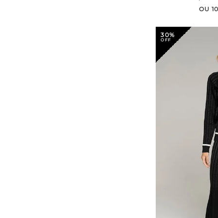
OU
1
30%