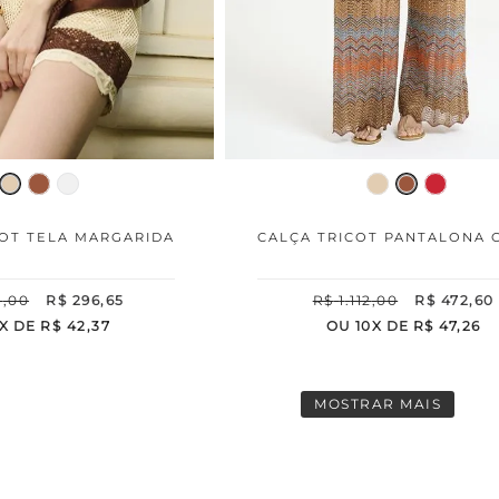
OT TELA MARGARIDA
CALÇA TRICOT PANTALONA 
8
,
00
R$
296
,
65
R$
1
.
112
,
00
R$
472
,
60
X DE
R$
42
,
37
OU
10
X DE
R$
47
,
26
MOSTRAR MAIS