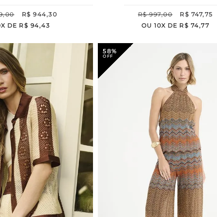
9
,
00
R$
944
,
30
R$
997
,
00
R$
747
,
75
0
X DE
R$
94
,
43
OU
10
X DE
R$
74
,
77
58%