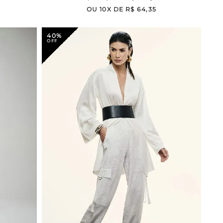
OU
10
X DE
R$
64
,
35
40%