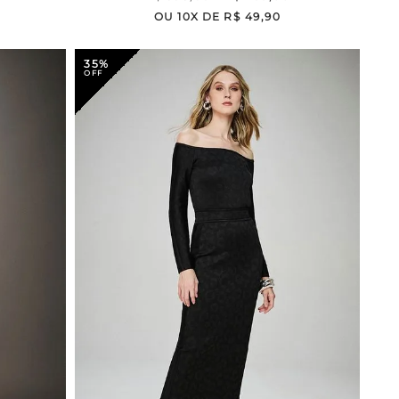
OU
10
X DE
R$
49
,
90
35%