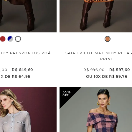
 MIDY PRESPONTOS POÁ
SAIA TRICOT MAX MIDY RETA
PRINT
8
,
00
R$
649
,
60
R$
996
,
00
R$
597
,
60
0
X DE
R$
64
,
96
OU
10
X DE
R$
59
,
76
35%