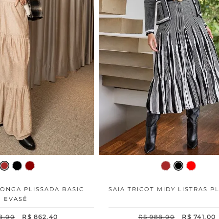
LONGA PLISSADA BASIC
SAIA TRICOT MIDY LISTRAS P
EVASÊ
8
,
00
R$
862
,
40
R$
988
,
00
R$
741
,
00