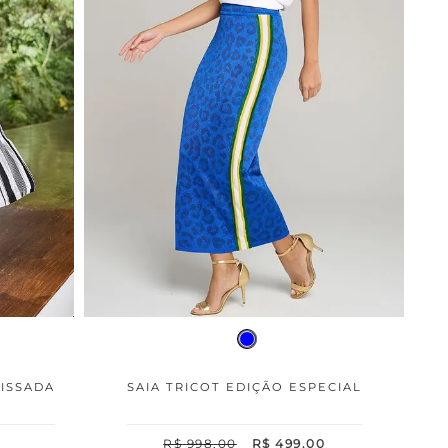
LISSADA
SAIA TRICOT EDIÇÃO ESPECIAL
R$
998
,
00
R$
499
,
00