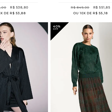
8
,
00
R$
538
,
80
R$
849
,
00
R$
551
,
85
0
X DE
R$
53
,
88
OU
10
X DE
R$
55
,
18
40%