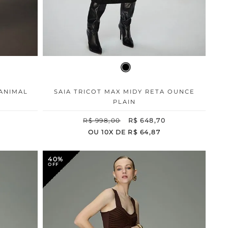
 ANIMAL
SAIA TRICOT MAX MIDY RETA OUNCE
PLAIN
R$
998
,
00
R$
648
,
70
OU
10
X DE
R$
64
,
87
40%