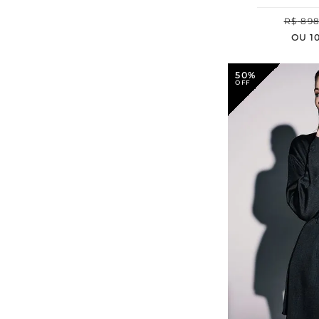
R$
89
OU
1
50%