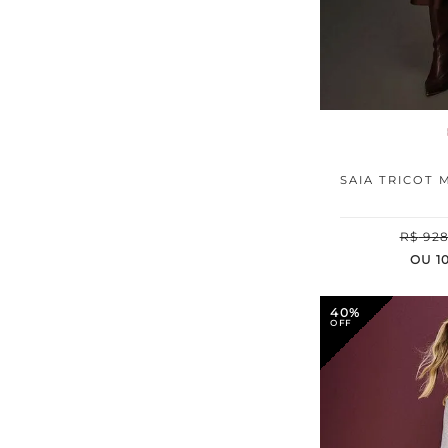
SAIA TRICOT
R$
92
OU
1
40%