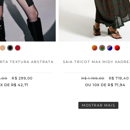
URTA TEXTURA ABSTRATA
SAIA TRICOT MAX MIDY XADRE
8
,
00
R$
299
,
00
R$
1
.
199
,
00
R$
719
,
40
7
X DE
R$
42
,
71
OU
10
X DE
R$
71
,
94
MOSTRAR MAIS