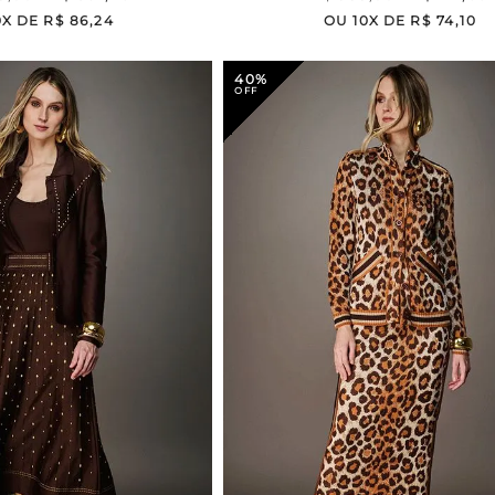
0
X DE
R$
86
,
24
OU
10
X DE
R$
74
,
10
40%