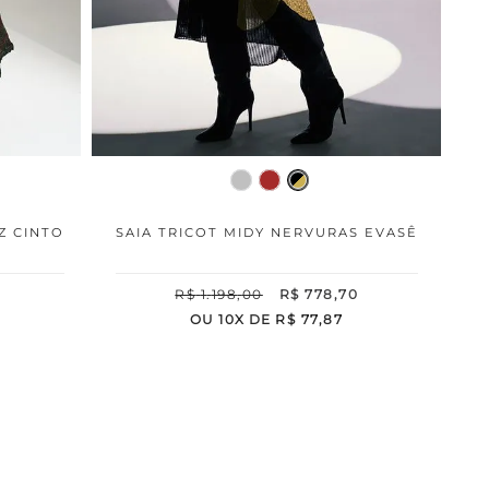
Z CINTO
SAIA TRICOT MIDY NERVURAS EVASÊ
R$
1
.
198
,
00
R$
778
,
70
OU
10
X DE
R$
77
,
87