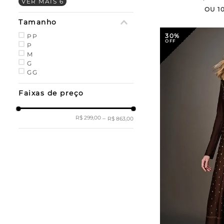
VER MAIS 6
OU
1
Tamanho
30%
PP
P
M
G
GG
Faixas de preço
R$ 299,00
–
R$ 863,00