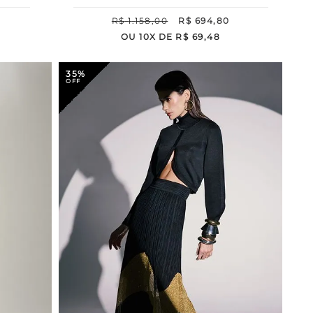
R$
1
.
158
,
00
R$
694
,
80
OU
10
X DE
R$
69
,
48
35%