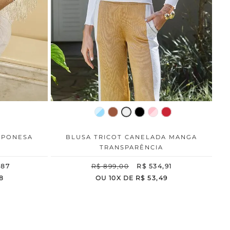
APONESA
BLUSA TRICOT CANELADA MANGA
TRANSPARÊNCIA
,
87
R$
899
,
00
R$
534
,
91
8
OU
10
X DE
R$
53
,
49