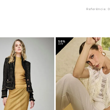
Referência
:
0
58%