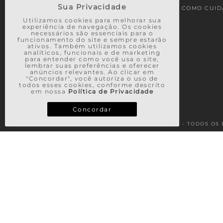
Sua Privacidade
MEUS PEDIDOS
COMO CUID
Utilizamos cookies para melhorar sua
experiência de navegação. Os cookies
necessários são essenciais para o
funcionamento do site e sempre estarão
ativos. Também utilizamos cookies
analíticos, funcionais e de marketing
para entender como você usa o site,
lembrar suas preferências e oferecer
anúncios relevantes. Ao clicar em
"Concordar", você autoriza o uso de
todos esses cookies, conforme descrito
em nossa
Política de Privacidade
Concordar
© 2026 - TODOS OS 
TERMOS MAIS BUSCADOS
1
º
vestido
2
º
saia
3
º
calça
4
º
casaco