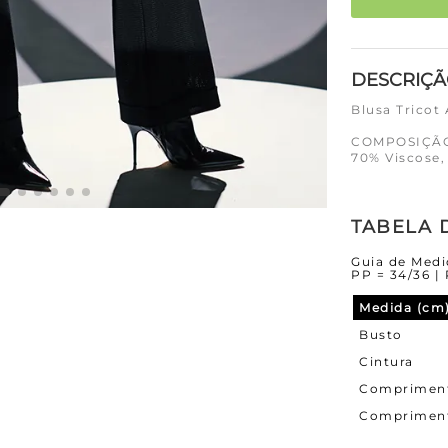
DESCRIÇ
Blusa Tricot
COMPOSIÇÃ
70% Viscose,
TABELA 
Guia de Medi
PP = 34/36 | 
Medida (cm
Busto
Cintura
Comprimen
Comprimen