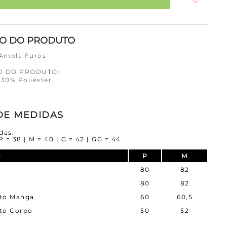
ÃO DO PRODUTO
 Ampla Furos
O DO PRODUTO:
 30% Poliéster
DE MEDIDAS
das:
P = 38 | M = 40 | G = 42 | GG = 44
)
P
M
80
82
80
82
to Manga
60
60,5
to Corpo
50
52