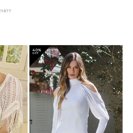
11877
40%