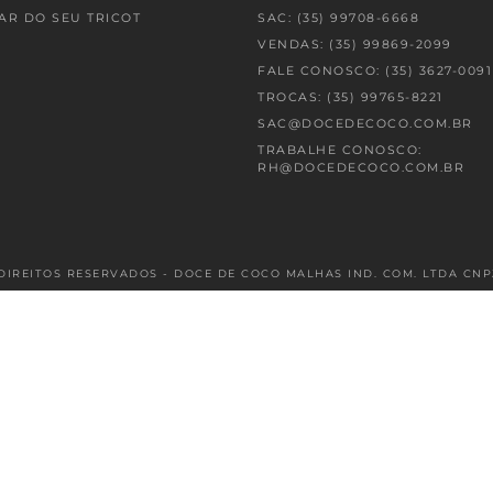
AR DO SEU TRICOT
SAC: (35) 99708-6668
VENDAS: (35) 99869-2099
FALE CONOSCO: (35) 3627-0091
TROCAS: (35) 99765-8221
SAC@DOCEDECOCO.COM.BR
TRABALHE CONOSCO:
RH@DOCEDECOCO.COM.BR
DIREITOS RESERVADOS - DOCE DE COCO MALHAS IND. COM. LTDA CNPJ: