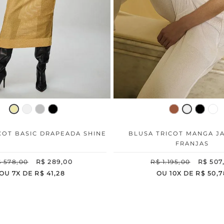
COT BASIC DRAPEADA SHINE
BLUSA TRICOT MANGA J
FRANJAS
$
578
,
00
R$
289
,
00
R$
1
.
195
,
00
R$
507
OU
7
X DE
R$
41
,
28
OU
10
X DE
R$
50
,
7