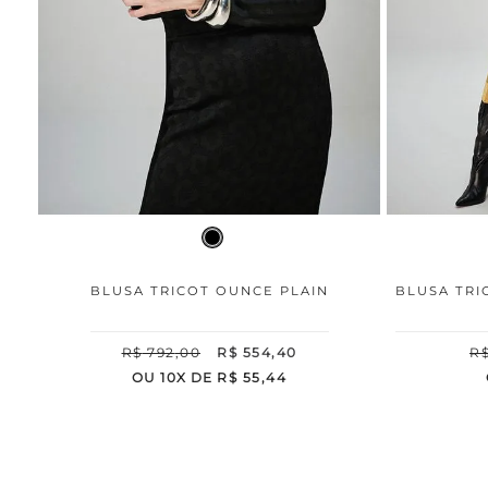
BLUSA TRICOT OUNCE PLAIN
BLUSA TRI
R$
792
,
00
R$
554
,
40
R
OU
10
X DE
R$
55
,
44