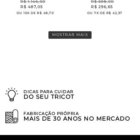
R$
1
.
146
,
00
R$
698
,
00
R$
487
,
05
R$
296
,
65
OU
10
X DE
R$
48
,
70
OU
7
X DE
R$
42
,
37
MOSTRAR MAIS
DICAS PARA CUIDAR
DO SEU TRICOT
FABRICAÇÃO PRÓPRIA
MAIS DE 30 ANOS NO MERCADO