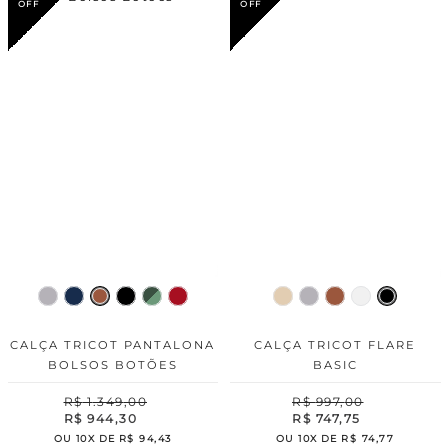
CALÇA TRICOT PANTALONA
CALÇA TRICOT FLARE
BOLSOS BOTÕES
BASIC
R$
1
.
349
,
00
R$
997
,
00
R$
944
,
30
R$
747
,
75
OU
10
X DE
R$
94
,
43
OU
10
X DE
R$
74
,
77