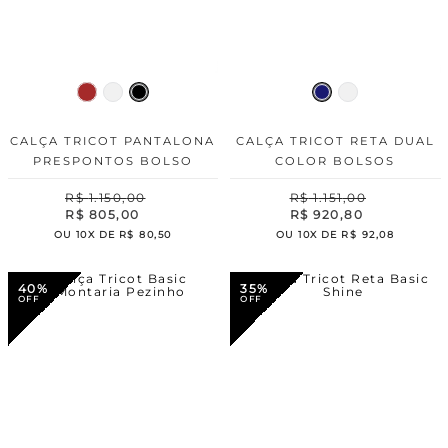
CALÇA TRICOT PANTALONA
CALÇA TRICOT RETA DUAL
PRESPONTOS BOLSO
COLOR BOLSOS
R$
1
.
150
,
00
R$
1
.
151
,
00
R$
805
,
00
R$
920
,
80
OU
10
X DE
R$
80
,
50
OU
10
X DE
R$
92
,
08
40%
35%