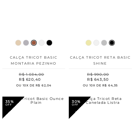
CALÇA TRICOT BASIC
CALÇA TRICOT RETA BASIC
MONTARIA PEZINHO
SHINE
R$
1
.
034
,
00
R$
990
,
00
R$
620
,
40
R$
643
,
50
OU
10
X DE
R$
62
,
04
OU
10
X DE
R$
64
,
35
35%
30%