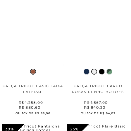
CALÇA TRICOT BASIC FAIXA
CALÇA TRICOT CARGO
LATERAL
ROSAS PUNHO BOTÕES
R$
1
.
258
,
00
R$
1
.
567
,
00
R$
880
,
60
R$
940
,
20
OU
10
X DE
R$
88
,
06
OU
10
X DE
R$
94
,
02
30%
25%