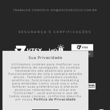
TRABALHE CONOSCO: RH@DOCEDECOCO.COM.BR
SEGURANÇA E CERFIFICAÇÕES
Sua Privacidade
Utilizamos cookies para melhorar sua
experiência de navegação. Os cookies
necessários são essenciais para o
FORMAS DE PAGAMENTO
funcionamento do site e sempre estarão
ativos. Também utilizamos cookies
analíticos, funcionais e de marketing
para entender como você usa o site,
lembrar suas preferências e oferecer
anúncios relevantes. Ao clicar em
"Concordar", você autoriza o uso de
todos esses cookies, conforme descrito
em nossa
Política de Privacidade