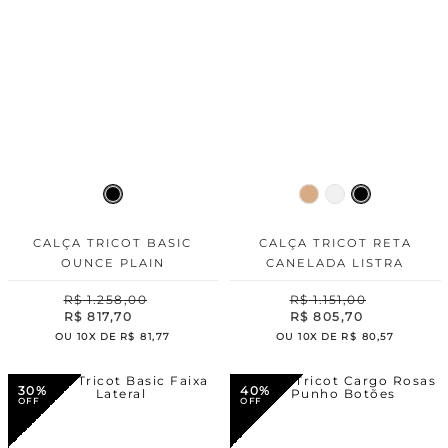
CALÇA TRICOT BASIC
CALÇA TRICOT RETA
OUNCE PLAIN
CANELADA LISTRA
R$
1
.
258
,
00
R$
1
.
151
,
00
R$
817
,
70
R$
805
,
70
OU
10
X DE
R$
81
,
77
OU
10
X DE
R$
80
,
57
30%
40%