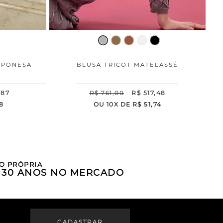
APONESA
BLUSA TRICOT MATELASSÊ
,
87
R$
761
,
00
R$
517
,
48
8
OU
10
X DE
R$
51
,
74
O PRÓPRIA
E 30 ANOS NO MERCADO