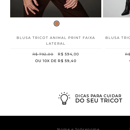
BLUSA TRICOT ANIMAL PRINT FAIXA
BLUSA TRI
LATERAL
R$
792
,
00
R$
594
,
00
R
OU
10
X DE
R$
59
,
40
DICAS PARA CUIDAR
DO SEU TRICOT