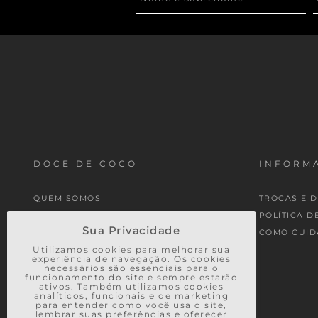
DOCE DE COCO
INFORMA
QUEM SOMOS
TROCAS E 
MINHA CONTA
POLÍTICA D
Sua Privacidade
MEUS PEDIDOS
COMO CUID
Utilizamos cookies para melhorar sua
experiência de navegação. Os cookies
necessários são essenciais para o
funcionamento do site e sempre estarão
ativos. Também utilizamos cookies
analíticos, funcionais e de marketing
para entender como você usa o site,
lembrar suas preferências e oferecer