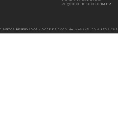
RH@DOCEDECOCO.COM.BR
DIREITOS RESERVADOS - DOCE DE COCO MALHAS IND. COM. LTDA CNPJ: