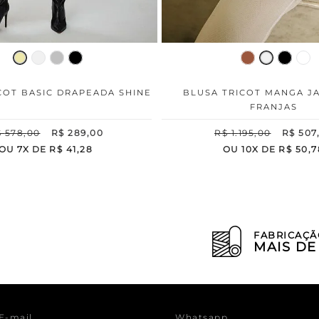
COT BASIC DRAPEADA SHINE
BLUSA TRICOT MANGA J
FRANJAS
$
578
,
00
R$
289
,
00
R$
1
.
195
,
00
R$
507
OU
7
X DE
R$
41
,
28
OU
10
X DE
R$
50
,
7
FABRICAÇÃ
MAIS D