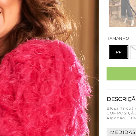
TAMANHO
PP
DESCRIÇ
Blusa Tricot
COMPOSIÇÃO 
Algodão, 10%
MEDIDAS