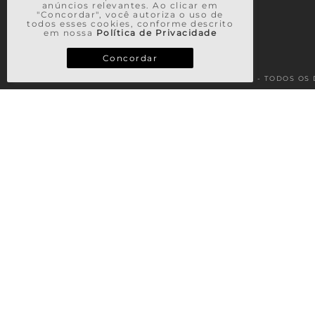
anúncios relevantes. Ao clicar em
"Concordar", você autoriza o uso de
todos esses cookies, conforme descrito
em nossa
Política de Privacidade
Concordar
© 2026 - TODOS OS 
TERMOS MAIS BUSCADOS
1
º
vestido
2
º
saia
3
º
calça
4
º
casaco
5
º
blusa
6
º
blusa tricot
7
º
regata
8
º
vestido longo