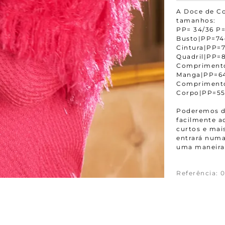
A Doce de Co
tamanhos:
PP= 34/36 P=
Busto|PP=7
Cintura|PP
Quadril|PP
Compriment
Manga|PP=6
Compriment
Corpo|PP=5
Poderemos da
facilmente 
curtos e mais
entrará numa
uma maneira 
Referência
:
0