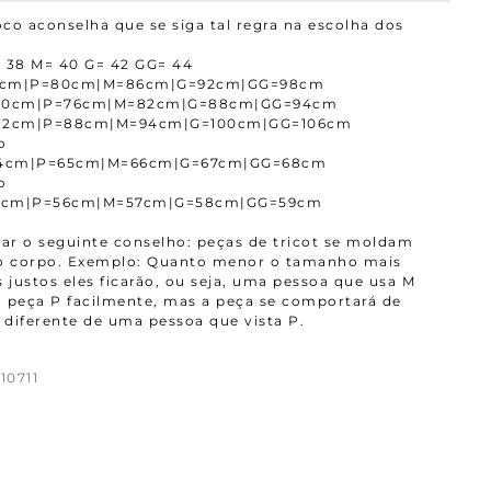
co aconselha que se siga tal regra na escolha dos
 38 M= 40 G= 42 GG= 44
4cm|P=80cm|M=86cm|G=92cm|GG=98cm
=70cm|P=76cm|M=82cm|G=88cm|GG=94cm
=82cm|P=88cm|M=94cm|G=100cm|GG=106cm
o
4cm|P=65cm|M=66cm|G=67cm|GG=68cm
o
5cm|P=56cm|M=57cm|G=58cm|GG=59cm
r o seguinte conselho: peças de tricot se moldam
ao corpo. Exemplo: Quanto menor o tamanho mais
 justos eles ficarão, ou seja, uma pessoa que usa M
 peça P facilmente, mas a peça se comportará de
diferente de uma pessoa que vista P.
10711