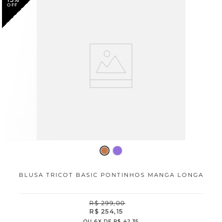
BLUSA TRICOT BASIC PONTINHOS MANGA LONGA
R$
299
,
00
R$
254
,
15
OU
6
X DE
R$
42
,
35