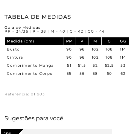
TABELA DE MEDIDAS
Guia de Medidas:
PP = 34/36 | P = 38 | M = 40 | G = 42 | GG = 44
Medida (cm)
PP
P
M
G
GG
Busto
90
96
102
108
114
Cintura
90
96
102
108
114
Comprimento Manga
51
51,5
52
52,5
53
Comprimento Corpo
55
56
58
60
62
Referência
:
011903
Sugestões para você
15%