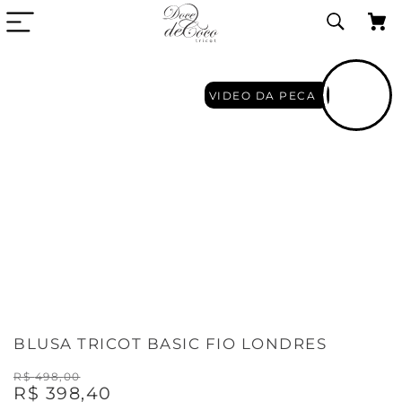
VIDEO DA PECA
BLUSA TRICOT BASIC FIO LONDRES
R$
498
,
00
R$
398
,
40