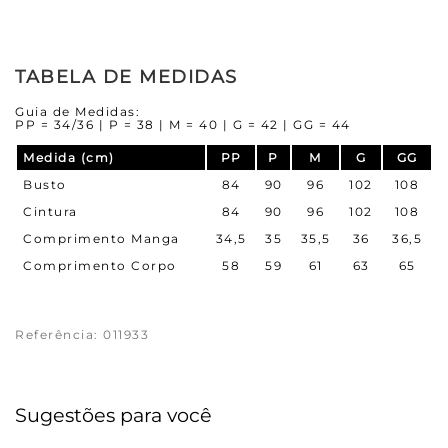
TABELA DE MEDIDAS
Guia de Medidas:
PP = 34/36 | P = 38 | M = 40 | G = 42 | GG = 44
Medida (cm)
PP
P
M
G
GG
Busto
84
90
96
102
108
Cintura
84
90
96
102
108
Comprimento Manga
34,5
35
35,5
36
36,5
Comprimento Corpo
58
59
61
63
65
Referência
:
011933
Sugestões para você