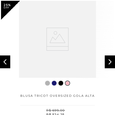
25%
BLUSA TRICOT OVERSIZED GOLA ALTA
R$
699
,
00
R$
524
,
25