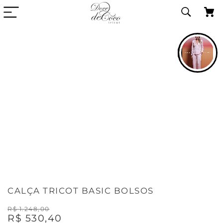
VIDEO DA PECA
CALÇA TRICOT BASIC BOLSOS
R$
1
.
248
,
00
R$
530
,
40