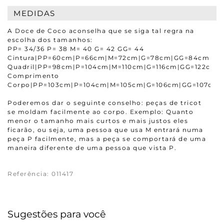
MEDIDAS
A Doce de Coco aconselha que se siga tal regra na
escolha dos tamanhos:
PP= 34/36 P= 38 M= 40 G= 42 GG= 44
Cintura|PP=60cm|P=66cm|M=72cm|G=78cm|GG=84cm
Quadril|PP=98cm|P=104cm|M=110cm|G=116cm|GG=122cm
Comprimento
Corpo|PP=103cm|P=104cm|M=105cm|G=106cm|GG=107cm
Poderemos dar o seguinte conselho: peças de tricot
se moldam facilmente ao corpo. Exemplo: Quanto
menor o tamanho mais curtos e mais justos eles
ficarão, ou seja, uma pessoa que usa M entrará numa
peça P facilmente, mas a peça se comportará de uma
maneira diferente de uma pessoa que vista P.
Referência
:
011417
Sugestões para você