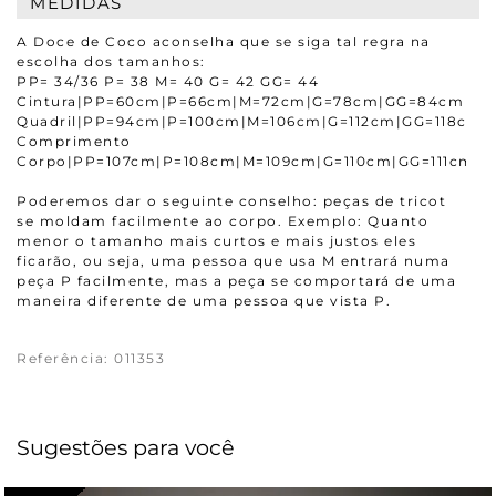
MEDIDAS
A Doce de Coco aconselha que se siga tal regra na
escolha dos tamanhos:
PP= 34/36 P= 38 M= 40 G= 42 GG= 44
Cintura|PP=60cm|P=66cm|M=72cm|G=78cm|GG=84cm
Quadril|PP=94cm|P=100cm|M=106cm|G=112cm|GG=118cm
Comprimento
Corpo|PP=107cm|P=108cm|M=109cm|G=110cm|GG=111cm
Poderemos dar o seguinte conselho: peças de tricot
se moldam facilmente ao corpo. Exemplo: Quanto
menor o tamanho mais curtos e mais justos eles
ficarão, ou seja, uma pessoa que usa M entrará numa
peça P facilmente, mas a peça se comportará de uma
maneira diferente de uma pessoa que vista P.
Referência
:
011353
Sugestões para você