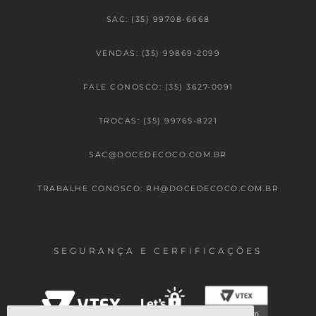
SAC: (35) 99708-6668
VENDAS: (35) 99869-2099
FALE CONOSCO: (35) 3627-0091
TROCAS: (35) 99765-8221
SAC@DOCEDECOCO.COM.BR
TRABALHE CONOSCO: RH@DOCEDECOCO.COM.BR
SEGURANÇA E CERFIFICAÇÕES