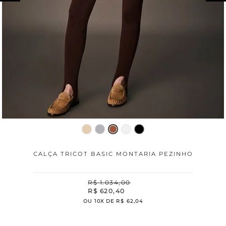
CALÇA TRICOT BASIC MONTARIA PEZINHO
R$
1
.
034
,
00
R$
620
,
40
OU
10
X DE
R$
62
,
04