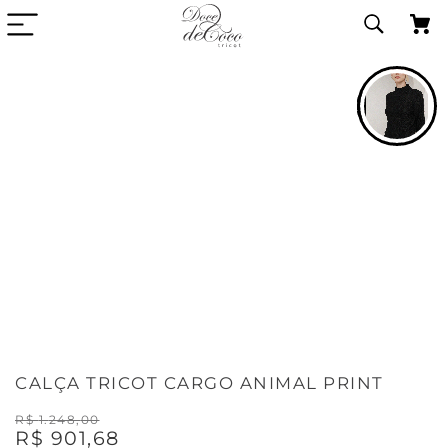
VIDEO DA PECA
CALÇA TRICOT CARGO ANIMAL PRINT
R$
1
.
248
,
00
R$
901
,
68