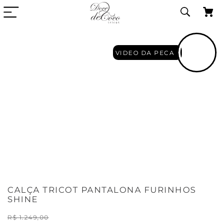
VIDEO DA PECA
CALÇA TRICOT PANTALONA FURINHOS
SHINE
R$
1
.
249
,
00