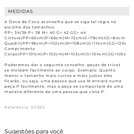
MEDIDAS
A Doce de Coco aconselha que se siga tal regra na
escolha dos tamanhos:
PP= 34/36 P= 38 M= 40 G= 42 GG= 44
Cintura|PP=60cm|P=66cm|M=72cm|G=78cm|GG=84cm
Quadril|PP=96cm|P=102cm|M=108cm|G=114cm|GG=120cm
Comprimento
Corpo|PP=101cm|P=102cm|M=103cm|G=104cm|GG=105cm
Poderemos dar o seguinte conselho: peças de tricot
se moldam facilmente ao corpo. Exemplo: Quanto
menor o tamanho mais curtos e mais justos eles
ficarão, ou seja, uma pessoa que usa M entrará numa
peça P facilmente, mas a peça se comportará de uma
maneira diferente de uma pessoa que vista P.
Referência
:
011303
Sugestões para você