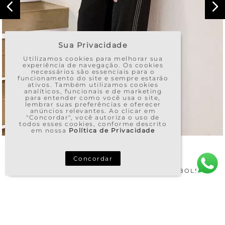
Sua Privacidade
Utilizamos cookies para melhorar sua
experiência de navegação. Os cookies
necessários são essenciais para o
funcionamento do site e sempre estarão
ativos. Também utilizamos cookies
analíticos, funcionais e de marketing
para entender como você usa o site,
lembrar suas preferências e oferecer
anúncios relevantes. Ao clicar em
"Concordar", você autoriza o uso de
todos esses cookies, conforme descrito
em nossa
Política de Privacidade
Concordar
CALÇA TRICOT PANTALONA PRESPONTOS BOLSO
R$
1
.
150
,
00
R$
805
,
00
OU
10
X DE
R$
80
,
50