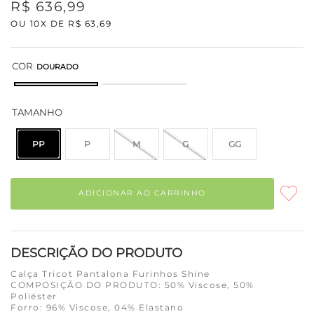
R$
636
,
99
OU
10
X DE
R$
63
,
69
COR
:
DOURADO
TAMANHO
PP
P
M
G
GG
ADICIONAR AO CARRINHO
DESCRIÇÃO DO PRODUTO
Calça Tricot Pantalona Furinhos Shine
COMPOSIÇÃO DO PRODUTO: 50% Viscose, 50%
Poliéster
Forro: 96% Viscose, 04% Elastano