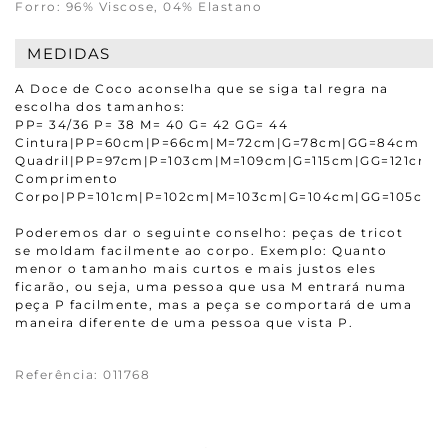
Forro: 96% Viscose, 04% Elastano
MEDIDAS
A Doce de Coco aconselha que se siga tal regra na
escolha dos tamanhos:
PP= 34/36 P= 38 M= 40 G= 42 GG= 44
Cintura|PP=60cm|P=66cm|M=72cm|G=78cm|GG=84cm
Quadril|PP=97cm|P=103cm|M=109cm|G=115cm|GG=121cm
Comprimento
Corpo|PP=101cm|P=102cm|M=103cm|G=104cm|GG=105cm
Poderemos dar o seguinte conselho: peças de tricot
se moldam facilmente ao corpo. Exemplo: Quanto
menor o tamanho mais curtos e mais justos eles
ficarão, ou seja, uma pessoa que usa M entrará numa
peça P facilmente, mas a peça se comportará de uma
maneira diferente de uma pessoa que vista P.
Referência
:
011768