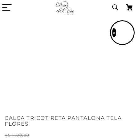
VIDEO DA PECA
CALÇA TRICOT RETA PANTALONA TELA
FLORES
R$
1
.
198
,
00