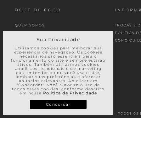
DOCE DE COCO
INFORMA
QUEM SOMOS
TROCAS E 
MINHA CONTA
POLÍTICA D
Sua Privacidade
MEUS PEDIDOS
COMO CUID
Utilizamos cookies para melhorar sua
experiência de navegação. Os cookies
necessários são essenciais para o
funcionamento do site e sempre estarão
ativos. Também utilizamos cookies
analíticos, funcionais e de marketing
para entender como você usa o site,
lembrar suas preferências e oferecer
anúncios relevantes. Ao clicar em
"Concordar", você autoriza o uso de
todos esses cookies, conforme descrito
em nossa
Política de Privacidade
Concordar
© 2026 - TODOS OS 
TERMOS MAIS BUSCADOS
1
º
vestido