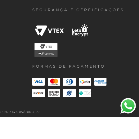
SEGURANÇA E CERFIFICAÇÕES
FORMAS DE PAGAMENTO
 26.314.005/0008-59