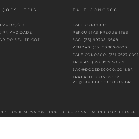
ÇÕES ÚTEIS
FALE CONOSCO
DEVOLUÇÕES
FALE CONOSCO
E PRIVACIDADE
PERGUNTAS FREQUENTES
AR DO SEU TRICOT
SAC: (35) 99708-6668
VENDAS: (35) 99869-2099
FALE CONOSCO: (35) 3627-0091
TROCAS: (35) 99765-8221
SAC@DOCEDECOCO.COM.BR
TRABALHE CONOSCO:
RH@DOCEDECOCO.COM.BR
DIREITOS RESERVADOS - DOCE DE COCO MALHAS IND. COM. LTDA CNPJ: