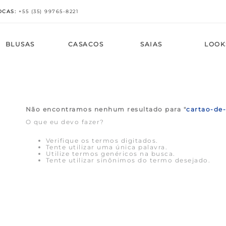
OCAS
:
+
55 (35) 99765-8221
BLUSAS
CASACOS
SAIAS
LOOK
AS
BÉM
AS
BÉM
BÉM
BÉM
AS
VEJA TAMBÉM
COMPRE POR TAMANHO
VEJA TAMBÉM
COMPRE POR TAMANHOS
COMPRE POR TAMANHOS
COMPRE POR TAMANHOS
VEJA TAMBÉM
Calças
Vestidos
ica
Casacos
Saias
Calças
 Calças
Mais Vendidos
PP
Novo em Blusas
PP
PP
PP
Mais Vendidos
idos
a
idos
idos
idos
Menor Preço
P
Mais Vendidos
P
P
P
Menor Preço
Não encontramos nenhum resultado para "
cartao-de
eço
bado
eço
eço
eço
M
Menor Preço
M
M
M
O que eu devo fazer?
ote V
G
G
G
G
ete
GG
GG
GG
GG
Verifique os termos digitados.
ata
Tente utilizar uma única palavra.
Utilize termos genéricos na busca.
Tente utilizar sinônimos do termo desejado.