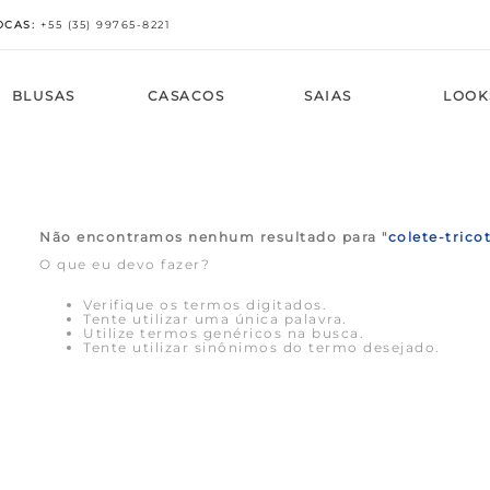
OCAS
:
+
55 (35) 99765-8221
BLUSAS
CASACOS
SAIAS
LOOK
AS
BÉM
AS
BÉM
BÉM
BÉM
AS
VEJA TAMBÉM
COMPRE POR TAMANHO
VEJA TAMBÉM
COMPRE POR TAMANHOS
COMPRE POR TAMANHOS
COMPRE POR TAMANHOS
VEJA TAMBÉM
Calças
Vestidos
ica
Casacos
Saias
Calças
 Calças
Mais Vendidos
PP
Novo em Blusas
PP
PP
PP
Mais Vendidos
idos
a
idos
idos
idos
Menor Preço
P
Mais Vendidos
P
P
P
Menor Preço
Não encontramos nenhum resultado para "
colete-trico
eço
bado
eço
eço
eço
M
Menor Preço
M
M
M
O que eu devo fazer?
ote V
G
G
G
G
ete
GG
GG
GG
GG
Verifique os termos digitados.
ata
Tente utilizar uma única palavra.
Utilize termos genéricos na busca.
Tente utilizar sinônimos do termo desejado.