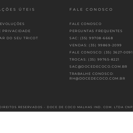
ÇÕES ÚTEIS
FALE CONOSCO
DEVOLUÇÕES
FALE CONOSCO
E PRIVACIDADE
PERGUNTAS FREQUENTES
AR DO SEU TRICOT
SAC: (35) 99708-6668
VENDAS: (35) 99869-2099
FALE CONOSCO: (35) 3627-0091
TROCAS: (35) 99765-8221
SAC@DOCEDECOCO.COM.BR
TRABALHE CONOSCO:
RH@DOCEDECOCO.COM.BR
DIREITOS RESERVADOS - DOCE DE COCO MALHAS IND. COM. LTDA CNPJ: