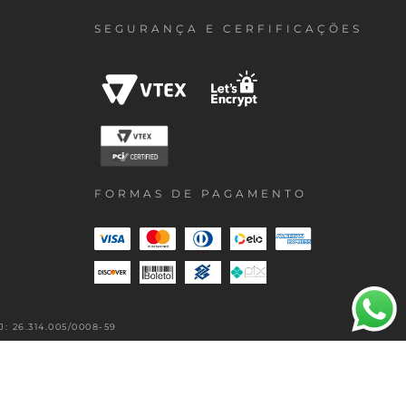
SEGURANÇA E CERFIFICAÇÕES
FORMAS DE PAGAMENTO
 26.314.005/0008-59