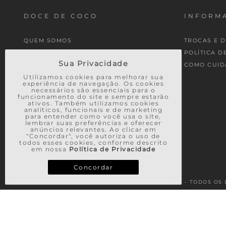
DOCE DE COCO
INFORMA
QUEM SOMOS
TROCAS E 
MINHA CONTA
POLÍTICA D
Sua Privacidade
MEUS PEDIDOS
COMO CUID
Utilizamos cookies para melhorar sua
experiência de navegação. Os cookies
necessários são essenciais para o
funcionamento do site e sempre estarão
ativos. Também utilizamos cookies
analíticos, funcionais e de marketing
para entender como você usa o site,
lembrar suas preferências e oferecer
anúncios relevantes. Ao clicar em
"Concordar", você autoriza o uso de
todos esses cookies, conforme descrito
em nossa
Política de Privacidade
Concordar
© 2026 - TODOS OS 
TERMOS MAIS BUSCADOS
1
º
vestido