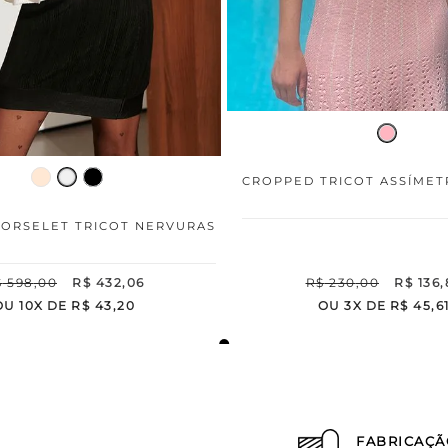
CROPPED TRICOT ASSÍMET
ORSELET TRICOT NERVURAS
$
598
,
00
R$
432
,
06
R$
230
,
00
R$
136
,
OU
10
X DE
R$
43
,
20
OU
3
X DE
R$
45
,
6
FABRICAÇÃ