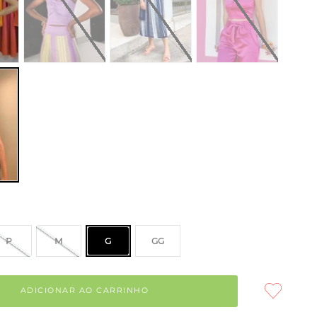
P
M
G
GG
ADICIONAR AO CARRINHO