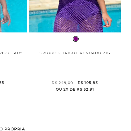
RICO LADY
CROPPED TRICOT RENDADO ZIG
85
R$
249
,
00
R$
105
,
83
1
OU
2
X DE
R$
52
,
91
O PRÓPRIA