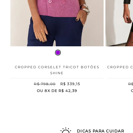
CROPPED CORSELET TRICOT BOTÕES
CROPPED C
SHINE
R$
798
,
00
R$
339
,
15
R
OU
8
X DE
R$
42
,
39
DICAS PARA CUIDAR