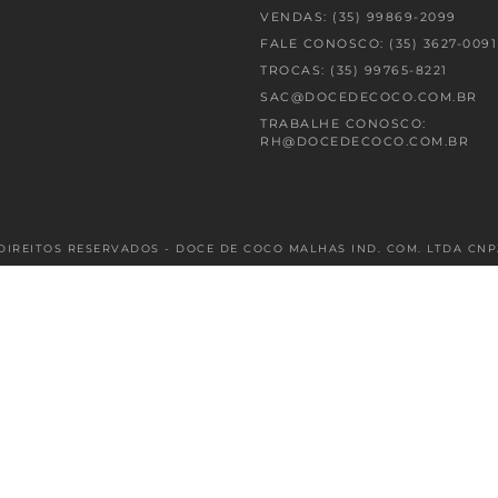
VENDAS: (35) 99869-2099
FALE CONOSCO: (35) 3627-0091
TROCAS: (35) 99765-8221
SAC@DOCEDECOCO.COM.BR
TRABALHE CONOSCO:
RH@DOCEDECOCO.COM.BR
DIREITOS RESERVADOS - DOCE DE COCO MALHAS IND. COM. LTDA CNPJ: