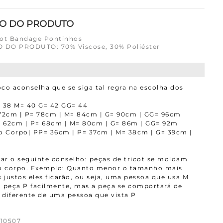
ÃO DO PRODUTO
cot Bandage Pontinhos
DO PRODUTO: 70% Viscose, 30% Poliéster
co aconselha que se siga tal regra na escolha dos
 38 M= 40 G= 42 GG= 44
72cm | P= 78cm | M= 84cm | G= 90cm | GG= 96cm
= 62cm | P= 68cm | M= 80cm | G= 86m | GG= 92m
 Corpo| PP= 36cm | P= 37cm | M= 38cm | G= 39cm |
r o seguinte conselho: peças de tricot se moldam
ao corpo. Exemplo: Quanto menor o tamanho mais
 justos eles ficarão, ou seja, uma pessoa que usa M
 peça P facilmente, mas a peça se comportará de
diferente de uma pessoa que vista P
10507