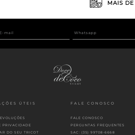
MAIS D
ÇÕES ÚTEIS
FALE CONOSCO
DEVOLUÇÕES
FALE CONOSCO
E PRIVACIDADE
PERGUNTAS FREQUENTES
AR DO SEU TRICOT
SAC: (35) 99708-6668