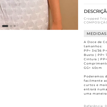
DESCRIÇ
Cropped Tri
COMPOSIÇÃO 
MEDIDAS
A Doce de Co
tamanhos:
PP= 34/36 P=
Busto | PP= 
Cintura | PP
Comprimento
GG= 40cm
Poderemos da
facilmente 
curtos e mais
entrará numa
uma maneira 
Referência
:
0