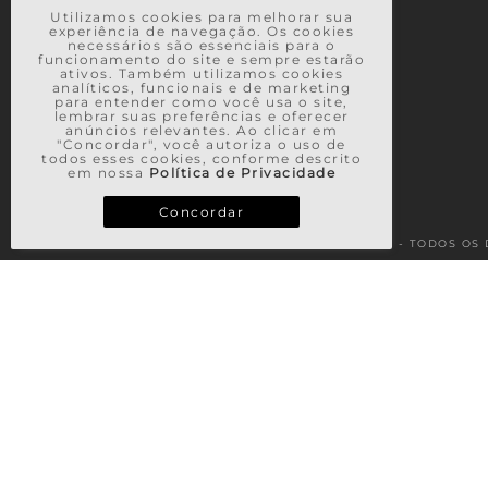
Utilizamos cookies para melhorar sua
experiência de navegação. Os cookies
necessários são essenciais para o
funcionamento do site e sempre estarão
ativos. Também utilizamos cookies
analíticos, funcionais e de marketing
para entender como você usa o site,
lembrar suas preferências e oferecer
anúncios relevantes. Ao clicar em
"Concordar", você autoriza o uso de
todos esses cookies, conforme descrito
em nossa
Política de Privacidade
Concordar
© 2026 - TODOS OS 
TERMOS MAIS BUSCADOS
1
º
vestido
2
º
saia
3
º
calça
4
º
casaco
5
º
blusa