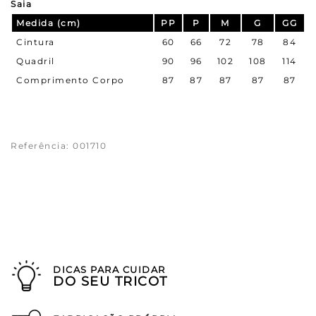
Saia
Medida (cm)
PP
P
M
G
GG
Cintura
60
66
72
78
84
Quadril
90
96
102
108
114
Comprimento Corpo
87
87
87
87
87
Referência
:
001710
DICAS PARA CUIDAR
DO SEU TRICOT