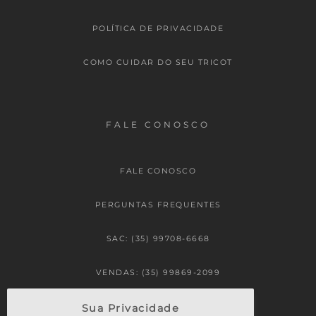
POLÍTICA DE PRIVACIDADE
COMO CUIDAR DO SEU TRICOT
FALE CONOSCO
FALE CONOSCO
PERGUNTAS FREQUENTES
SAC: (35) 99708-6668
VENDAS: (35) 99869-2099
Sua Privacidade
FALE CONOSCO: (35) 3627-0091