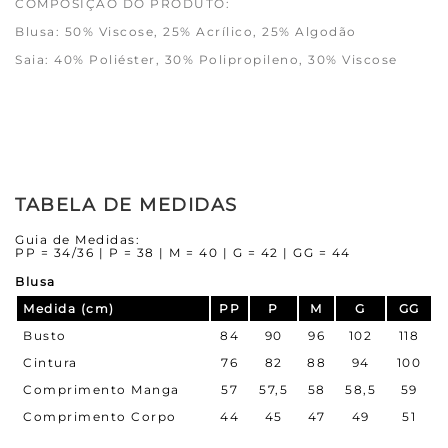
COMPOSIÇÃO DO PRODUTO:
Blusa: 50% Viscose, 25% Acrílico, 25% Algodão
Saia: 40% Poliéster, 30% Polipropileno, 30% Viscose
TABELA DE MEDIDAS
Guia de Medidas:
PP = 34/36 | P = 38 | M = 40 | G = 42 | GG = 44
Blusa
Medida (cm)
PP
P
M
G
GG
Busto
84
90
96
102
118
Cintura
76
82
88
94
100
Comprimento Manga
57
57,5
58
58,5
59
Comprimento Corpo
44
45
47
49
51