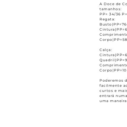
A Doce de Co
tamanhos:
PP= 34/36 P=
Regata:
Busto|PP=7
Cintura|PP
Compriment
Corpo|PP=5
Calça:
Cintura|PP
Quadril|PP=
Compriment
Corpo|PP=1
Poderemos da
facilmente 
curtos e mais
entrará numa
uma maneira 