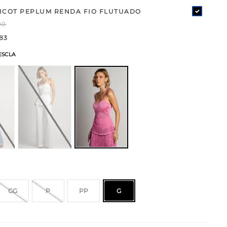
ICOT PEPLUM RENDA FIO FLUTUADO
00
83
ESCLA
GG
P
PP
G