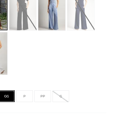
GG
P
PP
G