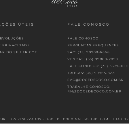
ÇÕES ÚTEIS
FALE CONOSCO
DEVOLUÇÕES
FALE CONOSCO
E PRIVACIDADE
PERGUNTAS FREQUENTES
AR DO SEU TRICOT
SAC: (35) 99708-6668
VENDAS: (35) 99869-2099
FALE CONOSCO: (35) 3627-0091
TROCAS: (35) 99765-8221
SAC@DOCEDECOCO.COM.BR
TRABALHE CONOSCO:
RH@DOCEDECOCO.COM.BR
DIREITOS RESERVADOS - DOCE DE COCO MALHAS IND. COM. LTDA CNPJ: