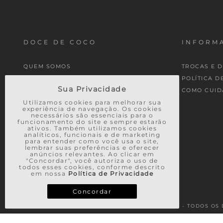
DOCE DE COCO
INFORMA
QUEM SOMOS
TROCAS E 
MINHA CONTA
POLÍTICA D
Sua Privacidade
MEUS PEDIDOS
COMO CUID
Utilizamos cookies para melhorar sua
experiência de navegação. Os cookies
necessários são essenciais para o
funcionamento do site e sempre estarão
ativos. Também utilizamos cookies
analíticos, funcionais e de marketing
para entender como você usa o site,
lembrar suas preferências e oferecer
anúncios relevantes. Ao clicar em
"Concordar", você autoriza o uso de
todos esses cookies, conforme descrito
em nossa
Política de Privacidade
Concordar
© 2026 - TODOS OS 