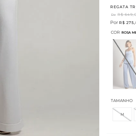
REGATA TR
R$
649
,
De
Por
R$
275
,
COR
:
ROSA M
TAMANHO
M