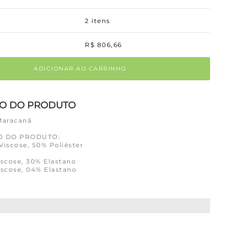
2
itens
R$
806
,
66
ADICIONAR AO CARRINHO
ÃO DO PRODUTO
Maracanã
O DO PRODUTO:
Viscose, 50% Poliéster
iscose, 30% Elastano
iscose, 04% Elastano