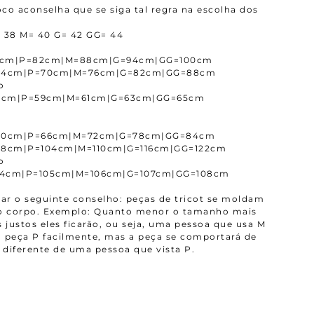
co aconselha que se siga tal regra na escolha dos
 38 M= 40 G= 42 GG= 44
6cm|P=82cm|M=88cm|G=94cm|GG=100cm
=64cm|P=70cm|M=76cm|G=82cm|GG=88cm
o
8cm|P=59cm|M=61cm|G=63cm|GG=65cm
=60cm|P=66cm|M=72cm|G=78cm|GG=84cm
98cm|P=104cm|M=110cm|G=116cm|GG=122cm
o
04cm|P=105cm|M=106cm|G=107cm|GG=108cm
r o seguinte conselho: peças de tricot se moldam
ao corpo. Exemplo: Quanto menor o tamanho mais
 justos eles ficarão, ou seja, uma pessoa que usa M
 peça P facilmente, mas a peça se comportará de
diferente de uma pessoa que vista P.