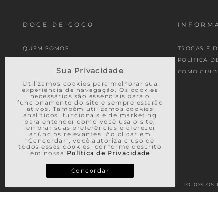
DOCE DE COCO
INFORMA
QUEM SOMOS
TROCAS E 
MINHA CONTA
POLÍTICA D
Sua Privacidade
MEUS PEDIDOS
COMO CUID
Utilizamos cookies para melhorar sua
experiência de navegação. Os cookies
necessários são essenciais para o
funcionamento do site e sempre estarão
ativos. Também utilizamos cookies
analíticos, funcionais e de marketing
para entender como você usa o site,
lembrar suas preferências e oferecer
anúncios relevantes. Ao clicar em
"Concordar", você autoriza o uso de
todos esses cookies, conforme descrito
em nossa
Política de Privacidade
Concordar
© 2026 - TODOS OS 
TERMOS MAIS BUSCADOS
1
º
vestido