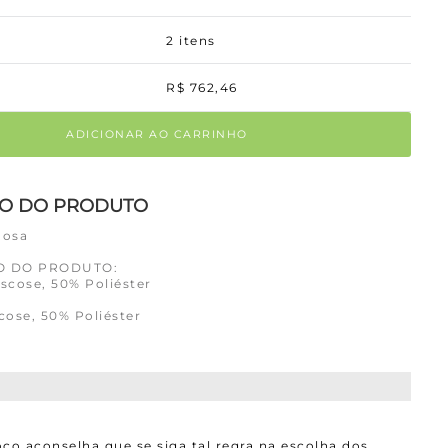
2
itens
R$
762
,
46
ADICIONAR AO CARRINHO
ÃO DO PRODUTO
Rosa
O DO PRODUTO:
iscose, 50% Poliéster
cose, 50% Poliéster
co aconselha que se siga tal regra na escolha dos