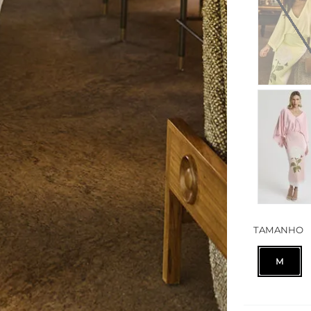
TAMANHO
M