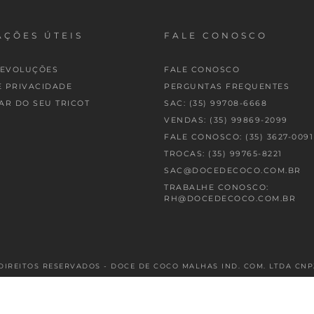
ÇÕES ÚTEIS
FALE CONOSCO
DEVOLUÇÕES
FALE CONOSCO
E PRIVACIDADE
PERGUNTAS FREQUENTES
AR DO SEU TRICOT
SAC: (35) 99708-6668
VENDAS: (35) 99869-2099
FALE CONOSCO: (35) 3627-0091
TROCAS: (35) 99765-8221
SAC@DOCEDECOCO.COM.BR
TRABALHE CONOSCO:
RH@DOCEDECOCO.COM.BR
DIREITOS RESERVADOS - DOCE DE COCO MALHAS IND. COM. LTDA CNPJ: