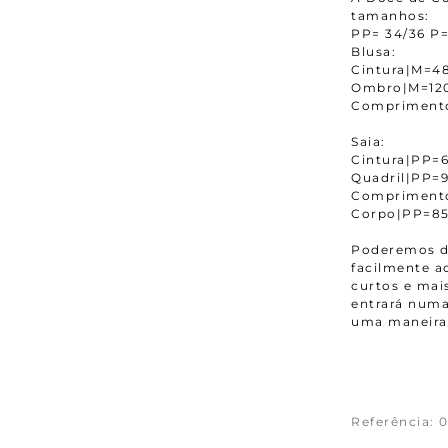
tamanhos:
PP= 34/36 P=
Blusa:
Cintura|M=4
Ombro|M=12
Compriment
Saia:
Cintura|PP
Quadril|PP=
Compriment
Corpo|PP=8
Poderemos da
facilmente 
curtos e mais
entrará numa
uma maneira 
Referência
:
0