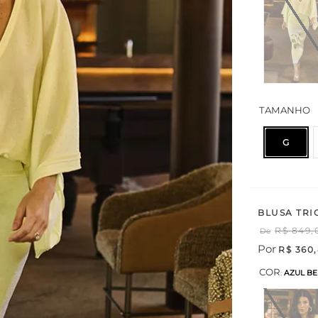
TAMANHO
G
BLUSA TRI
R$
849
,
De
Por
R$
360
,
COR
:
AZUL BE