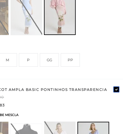
M
P
GG
PP
COT AMPLA BASIC PONTINHOS TRANSPARENCIA
00
83
BE MESCLA