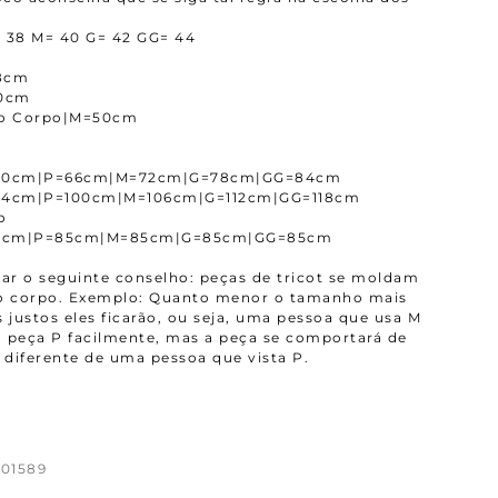
 38 M= 40 G= 42 GG= 44
8cm
0cm
o Corpo|M=50cm
=60cm|P=66cm|M=72cm|G=78cm|GG=84cm
94cm|P=100cm|M=106cm|G=112cm|GG=118cm
o
5cm|P=85cm|M=85cm|G=85cm|GG=85cm
r o seguinte conselho: peças de tricot se moldam
ao corpo. Exemplo: Quanto menor o tamanho mais
 justos eles ficarão, ou seja, uma pessoa que usa M
 peça P facilmente, mas a peça se comportará de
diferente de uma pessoa que vista P.
01589