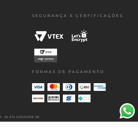
SEGURANÇA E CERFIFICAÇÕES
FORMAS DE PAGAMENTO
 26.314.005/0008-59