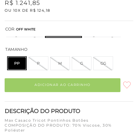
R$
1
241
,
85
.
OU
10
X DE
R$
124
,
18
COR
:
OFF WHITE
TAMANHO
PP
P
M
G
GG
ADICIONAR AO CARRINHO
DESCRIÇÃO DO PRODUTO
Max Casaco Tricot Pontinhos Botões
COMPOSIÇÃO DO PRODUTO: 70% Viscose, 30%
Poliéster