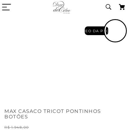
VIDEO DA PECA
MAX CASACO TRICOT PONTINHOS
BOTÕES
R$
1
.
948
,
00