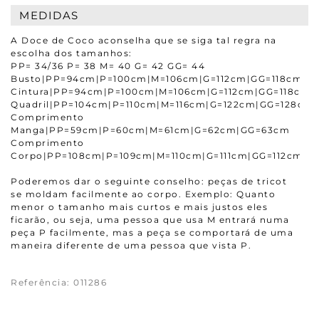
MEDIDAS
A Doce de Coco aconselha que se siga tal regra na
escolha dos tamanhos:
PP= 34/36 P= 38 M= 40 G= 42 GG= 44
Busto|PP=94cm|P=100cm|M=106cm|G=112cm|GG=118cm
Cintura|PP=94cm|P=100cm|M=106cm|G=112cm|GG=118cm
Quadril|PP=104cm|P=110cm|M=116cm|G=122cm|GG=128cm
Comprimento
Manga|PP=59cm|P=60cm|M=61cm|G=62cm|GG=63cm
Comprimento
Corpo|PP=108cm|P=109cm|M=110cm|G=111cm|GG=112cm
Poderemos dar o seguinte conselho: peças de tricot
se moldam facilmente ao corpo. Exemplo: Quanto
menor o tamanho mais curtos e mais justos eles
ficarão, ou seja, uma pessoa que usa M entrará numa
peça P facilmente, mas a peça se comportará de uma
maneira diferente de uma pessoa que vista P.
Referência
:
011286