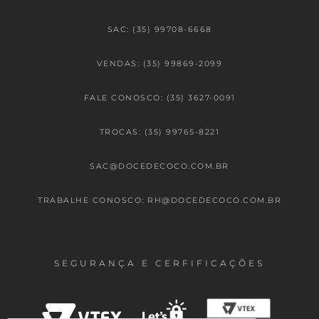
SAC: (35) 99708-6668
VENDAS: (35) 99869-2099
FALE CONOSCO: (35) 3627-0091
TROCAS: (35) 99765-8221
SAC@DOCEDECOCO.COM.BR
TRABALHE CONOSCO: RH@DOCEDECOCO.COM.BR
SEGURANÇA E CERFIFICAÇÕES