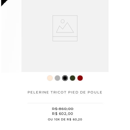
PELERINE TRICOT PIED DE POULE
R$
860
,
00
R$
602
,
00
OU
10
X DE
R$
60
,
20