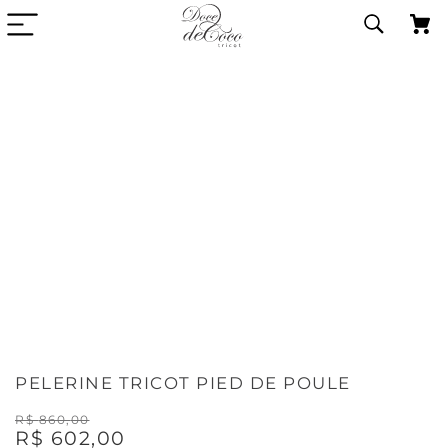
PELERINE TRICOT PIED DE POULE
R$
860
,
00
R$
602
,
00