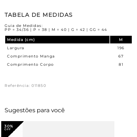
TABELA DE MEDIDAS
Guia de Medidas:
PP = 34/36 | P = 38 | M = 40 | G = 42 | GG = 44
Medida (cm)
M
Largura
196
Comprimento Manga
67
Comprimento Corpo
81
Referência
:
011850
Sugestões para você
30%