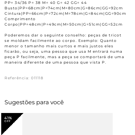
PP= 34/36 P= 38 M= 40 G= 42 GG= 44
Busto|PP=68cm|P=74cm|M=80cm|G=86cm|GG=92cm
Cintura|PP=66cm|P=72cm|M=78cm|G=84cm|GG=90cm
Comprimento
Corpo|PP=48cm|P=49cm|M=50cm|G=51cm|GG=52cm
Poderemos dar o seguinte conselho: peças de tricot
se moldam facilmente ao corpo. Exemplo: Quanto
menor o tamanho mais curtos e mais justos eles
ficarão, ou seja, uma pessoa que usa M entrará numa
peça P facilmente, mas a peça se comportará de uma
maneira diferente de uma pessoa que vista P.
Referência
:
011118
Sugestões para você
41%