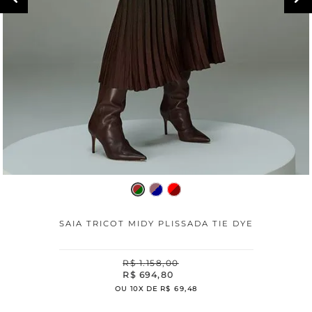
SAIA TRICOT MIDY PLISSADA TIE DYE
R$
1
.
158
,
00
R$
694
,
80
OU
10
X DE
R$
69
,
48