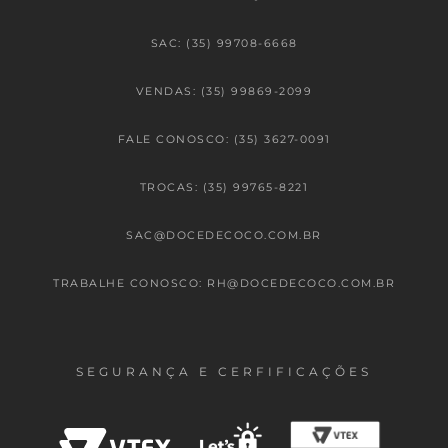
SAC: (35) 99708-6668
VENDAS: (35) 99869-2099
FALE CONOSCO: (35) 3627-0091
TROCAS: (35) 99765-8221
SAC@DOCEDECOCO.COM.BR
TRABALHE CONOSCO: RH@DOCEDECOCO.COM.BR
SEGURANÇA E CERFIFICAÇÕES