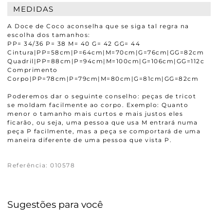
MEDIDAS
A Doce de Coco aconselha que se siga tal regra na
escolha dos tamanhos:
PP= 34/36 P= 38 M= 40 G= 42 GG= 44
Cintura|PP=58cm|P=64cm|M=70cm|G=76cm|GG=82cm
Quadril|PP=88cm|P=94cm|M=100cm|G=106cm|GG=112cm
Comprimento
Corpo|PP=78cm|P=79cm|M=80cm|G=81cm|GG=82cm
Poderemos dar o seguinte conselho: peças de tricot
se moldam facilmente ao corpo. Exemplo: Quanto
menor o tamanho mais curtos e mais justos eles
ficarão, ou seja, uma pessoa que usa M entrará numa
peça P facilmente, mas a peça se comportará de uma
maneira diferente de uma pessoa que vista P.
Referência
:
010578
Sugestões para você