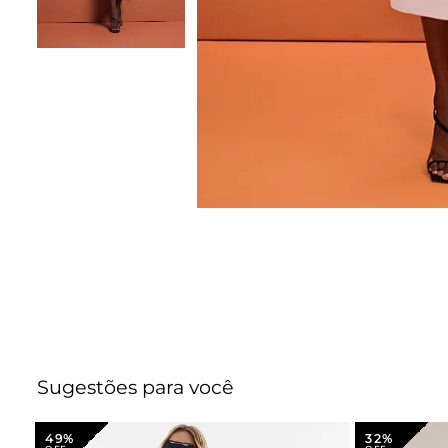
Sugestões para você
49%
32%