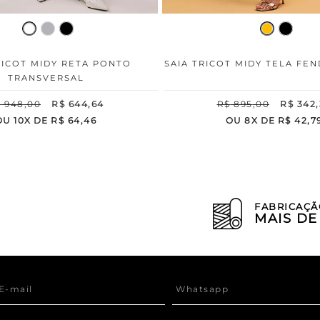
RICOT MIDY RETA PONTO
SAIA TRICOT MIDY TELA FE
TRANSVERSAL
$
948
,
00
R$
644
,
64
R$
895
,
00
R$
342
,
OU
10
X DE
R$
64
,
46
OU
8
X DE
R$
42
,
7
FABRICAÇÃ
MAIS D