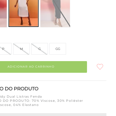
P
M
G
GG
ADICIONAR AO CARRINHO
ÃO DO PRODUTO
idy Dual Listras Fenda
DO PRODUTO: 70% Viscose, 30% Poliéster
iscose, 04% Elastano