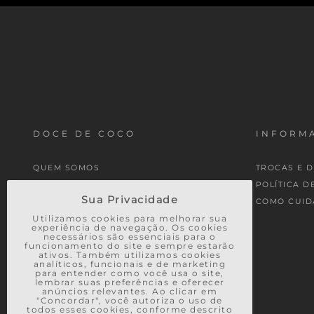
DOCE DE COCO
INFORMA
QUEM SOMOS
TROCAS E 
MINHA CONTA
POLÍTICA D
Sua Privacidade
MEUS PEDIDOS
COMO CUID
Utilizamos cookies para melhorar sua
experiência de navegação. Os cookies
necessários são essenciais para o
funcionamento do site e sempre estarão
ativos. Também utilizamos cookies
analíticos, funcionais e de marketing
para entender como você usa o site,
lembrar suas preferências e oferecer
anúncios relevantes. Ao clicar em
"Concordar", você autoriza o uso de
todos esses cookies, conforme descrito