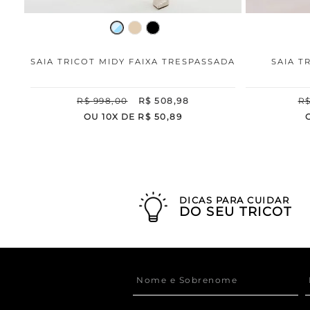
SAIA TRICOT MIDY FAIXA TRESPASSADA
SAIA T
R$
998
,
00
R$
508
,
98
R
OU
10
X DE
R$
50
,
89
DICAS PARA CUIDAR
DO SEU TRICOT