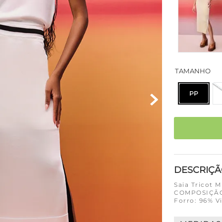
TAMANHO
PP
DESCRIÇ
Saia Tricot M
COMPOSIÇÃO 
Forro: 96% V