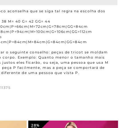
co aconselha que se siga tal regra na escolha dos
 38 M= 40 G= 42 GG= 44
=60cm|P=66cm|M=72cm|G=78cm|GG=84cm
=88cm|P=94cm|M=100cm|G=106cm|GG=112cm
o
4cm|P=84cm|M=84cm|G=84cm|GG=84cm
r o seguinte conselho: peças de tricot se moldam
ao corpo. Exemplo: Quanto menor o tamanho mais
 justos eles ficarão, ou seja, uma pessoa que usa M
 peça P facilmente, mas a peça se comportará de
diferente de uma pessoa que vista P.
11375
28%