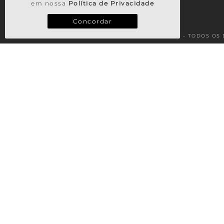
em nossa
Política de Privacidade
Concordar
© 2026 - TODOS OS 
TERMOS MAIS BUSCADOS
1
º
vestido
2
º
saia
3
º
calça
4
º
casaco
5
º
blusa
6
º
blusa tricot
7
º
regata
8
º
vestido longo
9
º
looks