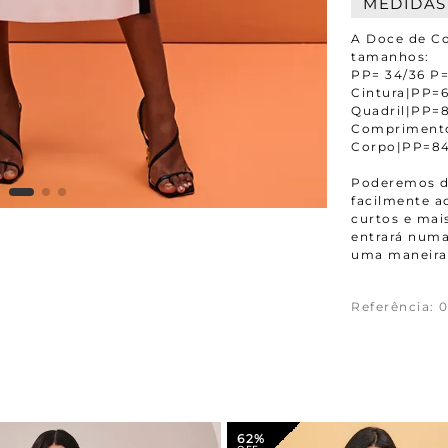
MEDIDAS
A Doce de Co
tamanhos:
PP= 34/36 P=
Cintura|PP
Quadril|PP
Compriment
Corpo|PP=8
Poderemos da
facilmente 
curtos e mais
entrará numa
uma maneira 
Referência
:
0
62%