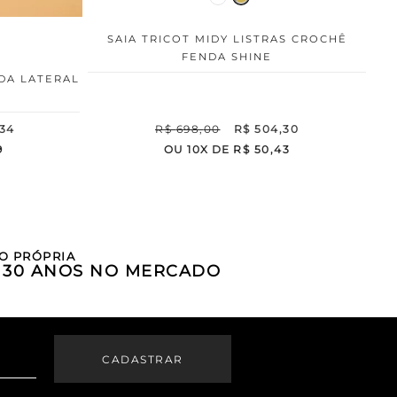
SAIA TRICOT MIDY LISTRAS CROCHÊ
FENDA SHINE
NDA LATERAL
34
R$
698
,
00
R$
504
,
30
9
OU
10
X DE
R$
50
,
43
O PRÓPRIA
E 30 ANOS NO MERCADO