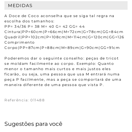
MEDIDAS
A Doce de Coco aconselha que se siga tal regra na
escolha dos tamanhos:
PP= 34/36 P= 38 M= 40 G= 42 GG= 44
Cintura|PP=60cm|P=66cm|M=72cm|G=78cm|GG=84cm
Quadril|PP=102cm|P=108cm|M=114cm|G=120cm|GG=126cm
Comprimento
Corpo|PP=87cm|P=88cm|M=89cm|G=90cm|GG=91cm
Poderemos dar o seguinte conselho: peças de tricot
se moldam facilmente ao corpo. Exemplo: Quanto
menor o tamanho mais curtos e mais justos eles
ficarão, ou seja, uma pessoa que usa M entrará numa
peça P facilmente, mas a peça se comportará de uma
maneira diferente de uma pessoa que vista P.
Referência
:
011488
Sugestões para você