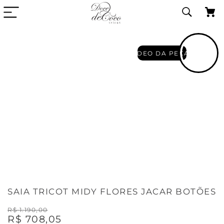
VIDEO DA PECA
SAIA TRICOT MIDY FLORES JACAR BOTÕES
R$
1
.
190
,
00
R$
708
,
05