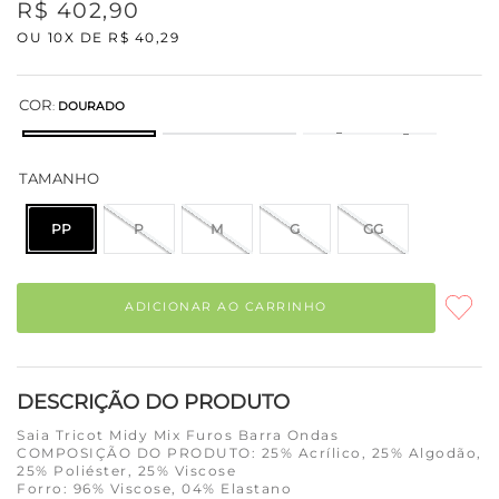
R$
402
,
90
OU
10
X DE
R$
40
,
29
COR
:
DOURADO
TAMANHO
PP
P
M
G
GG
ADICIONAR AO CARRINHO
DESCRIÇÃO DO PRODUTO
Saia Tricot Midy Mix Furos Barra Ondas
COMPOSIÇÃO DO PRODUTO: 25% Acrílico, 25% Algodão,
25% Poliéster, 25% Viscose
Forro: 96% Viscose, 04% Elastano