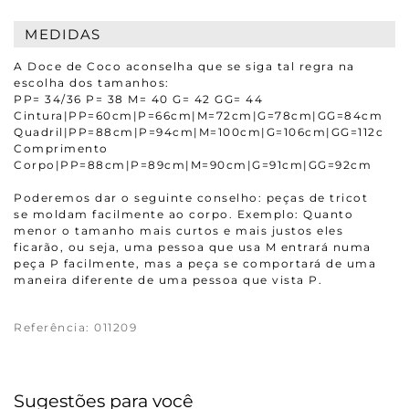
MEDIDAS
A Doce de Coco aconselha que se siga tal regra na
escolha dos tamanhos:
PP= 34/36 P= 38 M= 40 G= 42 GG= 44
Cintura|PP=60cm|P=66cm|M=72cm|G=78cm|GG=84cm
Quadril|PP=88cm|P=94cm|M=100cm|G=106cm|GG=112cm
Comprimento
Corpo|PP=88cm|P=89cm|M=90cm|G=91cm|GG=92cm
Poderemos dar o seguinte conselho: peças de tricot
se moldam facilmente ao corpo. Exemplo: Quanto
menor o tamanho mais curtos e mais justos eles
ficarão, ou seja, uma pessoa que usa M entrará numa
peça P facilmente, mas a peça se comportará de uma
maneira diferente de uma pessoa que vista P.
Referência
:
011209
Sugestões para você