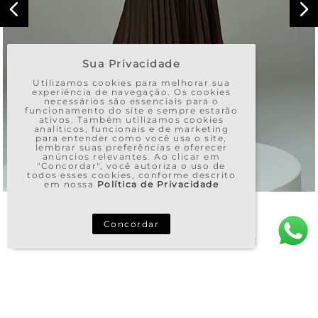
Sua Privacidade
Utilizamos cookies para melhorar sua
experiência de navegação. Os cookies
necessários são essenciais para o
funcionamento do site e sempre estarão
ativos. Também utilizamos cookies
analíticos, funcionais e de marketing
para entender como você usa o site,
lembrar suas preferências e oferecer
anúncios relevantes. Ao clicar em
"Concordar", você autoriza o uso de
todos esses cookies, conforme descrito
em nossa
Política de Privacidade
Concordar
SAIA TRICOT MIDY PLISSADA TIE DYE
R$
1
.
158
,
00
R$
694
,
80
OU
10
X DE
R$
69
,
48