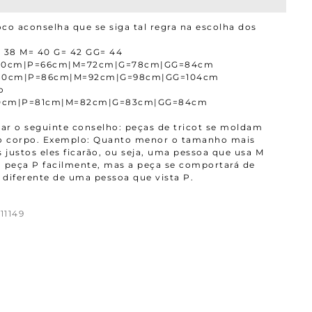
co aconselha que se siga tal regra na escolha dos
 38 M= 40 G= 42 GG= 44
=60cm|P=66cm|M=72cm|G=78cm|GG=84cm
=80cm|P=86cm|M=92cm|G=98cm|GG=104cm
o
0cm|P=81cm|M=82cm|G=83cm|GG=84cm
r o seguinte conselho: peças de tricot se moldam
ao corpo. Exemplo: Quanto menor o tamanho mais
 justos eles ficarão, ou seja, uma pessoa que usa M
 peça P facilmente, mas a peça se comportará de
diferente de uma pessoa que vista P.
11149