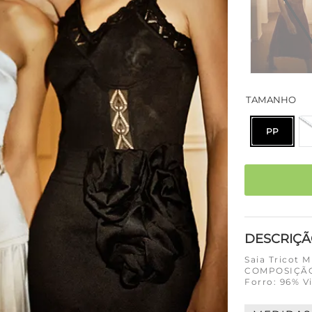
TAMANHO
PP
DESCRIÇ
Saia Tricot M
COMPOSIÇÃO 
Forro: 96% V