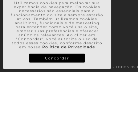
Utilizamos cookies para melhorar sua
experiência de navegação. Os cookies
necessários são essenciais para o
funcionamento do site e sempre estarão
ativos. Também utilizamos cookies
analíticos, funcionais e de marketing
para entender como você usa o site,
lembrar suas preferências e oferecer
anúncios relevantes. Ao clicar em
"Concordar", você autoriza o uso de
todos esses cookies, conforme descrito
em nossa
Política de Privacidade
Concordar
© 2026 - TODOS OS 
TERMOS MAIS BUSCADOS
1
º
vestido
2
º
saia
3
º
casaco
4
º
calça
5
º
blusa