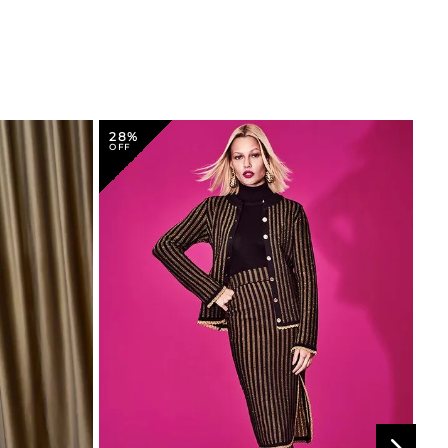
28%
4