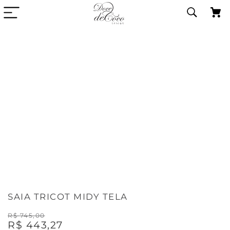
SAIA TRICOT MIDY TELA
R$
745
,
00
R$
443
,
27