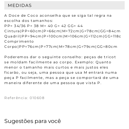
MEDIDAS
A Doce de Coco aconselha que se siga tal regra na
escolha dos tamanhos:
PP= 34/36 P= 38 M= 40 G= 42 GG= 44
Cintura|PP=60cm|P=66cm|M=72cm|G=78cm|GG=84cm
Quadril|PP=94cm|P=100cm|M=106cm|G=112cm|GG=118cm
Comprimento
Corpo|PP=76cm|P=77cm|M=78cm|G=79cm|GG=80cm
Poderemos dar o seguinte conselho: peças de tricot
se moldam facilmente ao corpo. Exemplo: Quanto
menor o tamanho mais curtos e mais justos eles
ficarão, ou seja, uma pessoa que usa M entrará numa
peça P facilmente, mas a peça se comportará de uma
maneira diferente de uma pessoa que vista P.
Referência
:
010608
Sugestões para você