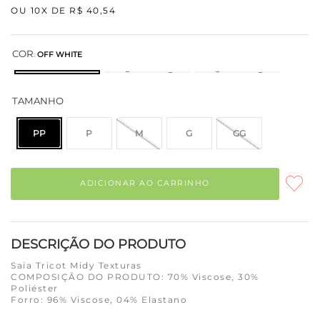
OU
10
X DE
R$
40
,
54
COR
:
OFF WHITE
TAMANHO
PP
P
M
G
GG
ADICIONAR AO CARRINHO
DESCRIÇÃO DO PRODUTO
Saia Tricot Midy Texturas
COMPOSIÇÃO DO PRODUTO: 70% Viscose, 30%
Poliéster
Forro: 96% Viscose, 04% Elastano