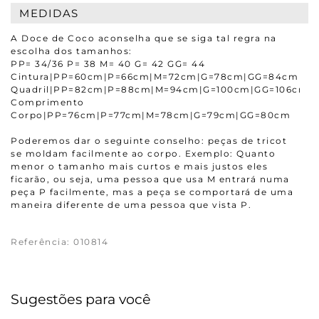
MEDIDAS
A Doce de Coco aconselha que se siga tal regra na
escolha dos tamanhos:
PP= 34/36 P= 38 M= 40 G= 42 GG= 44
Cintura|PP=60cm|P=66cm|M=72cm|G=78cm|GG=84cm
Quadril|PP=82cm|P=88cm|M=94cm|G=100cm|GG=106cm
Comprimento
Corpo|PP=76cm|P=77cm|M=78cm|G=79cm|GG=80cm
Poderemos dar o seguinte conselho: peças de tricot
se moldam facilmente ao corpo. Exemplo: Quanto
menor o tamanho mais curtos e mais justos eles
ficarão, ou seja, uma pessoa que usa M entrará numa
peça P facilmente, mas a peça se comportará de uma
maneira diferente de uma pessoa que vista P.
Referência
:
010814
Sugestões para você