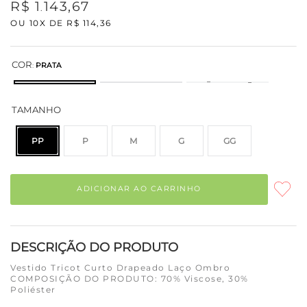
R$
1
143
,
67
.
OU
10
X DE
R$
114
,
36
COR
:
PRATA
TAMANHO
PP
P
M
G
GG
ADICIONAR AO CARRINHO
DESCRIÇÃO DO PRODUTO
Vestido Tricot Curto Drapeado Laço Ombro
COMPOSIÇÃO DO PRODUTO: 70% Viscose, 30%
Poliéster