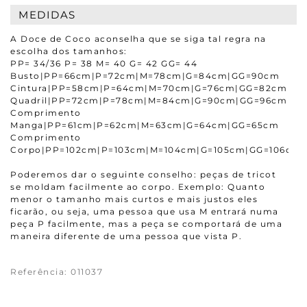
MEDIDAS
A Doce de Coco aconselha que se siga tal regra na
escolha dos tamanhos:
PP= 34/36 P= 38 M= 40 G= 42 GG= 44
Busto|PP=66cm|P=72cm|M=78cm|G=84cm|GG=90cm
Cintura|PP=58cm|P=64cm|M=70cm|G=76cm|GG=82cm
Quadril|PP=72cm|P=78cm|M=84cm|G=90cm|GG=96cm
Comprimento
Manga|PP=61cm|P=62cm|M=63cm|G=64cm|GG=65cm
Comprimento
Corpo|PP=102cm|P=103cm|M=104cm|G=105cm|GG=106cm
Poderemos dar o seguinte conselho: peças de tricot
se moldam facilmente ao corpo. Exemplo: Quanto
menor o tamanho mais curtos e mais justos eles
ficarão, ou seja, uma pessoa que usa M entrará numa
peça P facilmente, mas a peça se comportará de uma
maneira diferente de uma pessoa que vista P.
Referência
:
011037