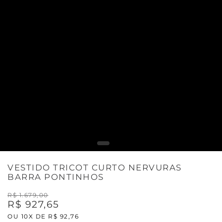
VESTIDO TRICOT CURTO NERVURAS
BARRA PONTINHOS
R$
1
.
679
,
00
R$
927
,
65
OU
10
X DE
R$
92
,
76