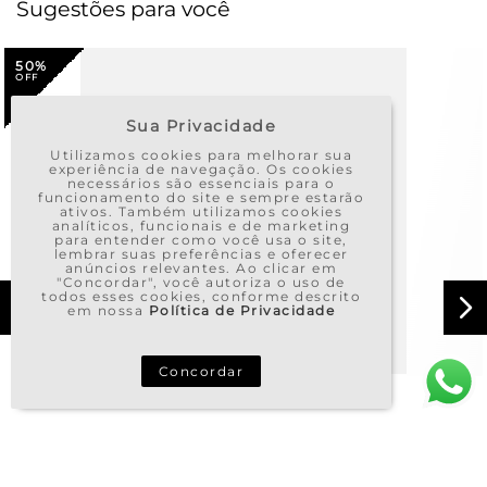
Sugestões para você
50%
Sua Privacidade
Utilizamos cookies para melhorar sua
experiência de navegação. Os cookies
necessários são essenciais para o
funcionamento do site e sempre estarão
ativos. Também utilizamos cookies
analíticos, funcionais e de marketing
para entender como você usa o site,
lembrar suas preferências e oferecer
anúncios relevantes. Ao clicar em
"Concordar", você autoriza o uso de
todos esses cookies, conforme descrito
em nossa
Política de Privacidade
Concordar
VESTIDO TRICOT CURTO FAIXA SHINE