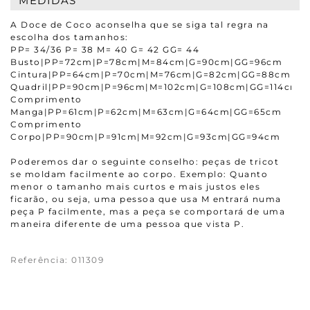
MEDIDAS
A Doce de Coco aconselha que se siga tal regra na
escolha dos tamanhos:
PP= 34/36 P= 38 M= 40 G= 42 GG= 44
Busto|PP=72cm|P=78cm|M=84cm|G=90cm|GG=96cm
Cintura|PP=64cm|P=70cm|M=76cm|G=82cm|GG=88cm
Quadril|PP=90cm|P=96cm|M=102cm|G=108cm|GG=114cm
Comprimento
Manga|PP=61cm|P=62cm|M=63cm|G=64cm|GG=65cm
Comprimento
Corpo|PP=90cm|P=91cm|M=92cm|G=93cm|GG=94cm
Poderemos dar o seguinte conselho: peças de tricot
se moldam facilmente ao corpo. Exemplo: Quanto
menor o tamanho mais curtos e mais justos eles
ficarão, ou seja, uma pessoa que usa M entrará numa
peça P facilmente, mas a peça se comportará de uma
maneira diferente de uma pessoa que vista P.
Referência
:
011309