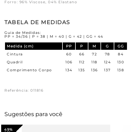
Forro: 96% Viscose, 04% Elastano
TABELA DE MEDIDAS
Guia de Medidas:
PP = 34/36 | P = 38 | M = 40 | G = 42 | GG = 44
Medida (cm)
PP
P
M
G
GG
Cintura
60
66
72
78
84
Quadril
106
112
118
124
130
Comprimento Corpo
134
135
136
137
138
Referência
:
011816
Sugestões para você
49%