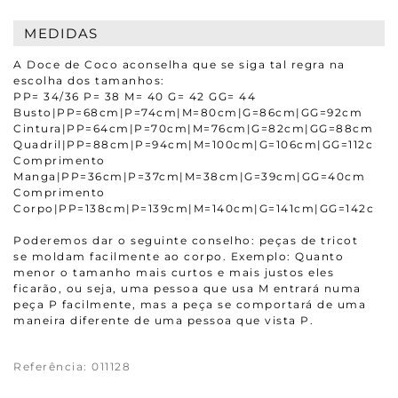
MEDIDAS
A Doce de Coco aconselha que se siga tal regra na
escolha dos tamanhos:
PP= 34/36 P= 38 M= 40 G= 42 GG= 44
Busto|PP=68cm|P=74cm|M=80cm|G=86cm|GG=92cm
Cintura|PP=64cm|P=70cm|M=76cm|G=82cm|GG=88cm
Quadril|PP=88cm|P=94cm|M=100cm|G=106cm|GG=112cm
Comprimento
Manga|PP=36cm|P=37cm|M=38cm|G=39cm|GG=40cm
Comprimento
Corpo|PP=138cm|P=139cm|M=140cm|G=141cm|GG=142cm
Poderemos dar o seguinte conselho: peças de tricot
se moldam facilmente ao corpo. Exemplo: Quanto
menor o tamanho mais curtos e mais justos eles
ficarão, ou seja, uma pessoa que usa M entrará numa
peça P facilmente, mas a peça se comportará de uma
maneira diferente de uma pessoa que vista P.
Referência
:
011128