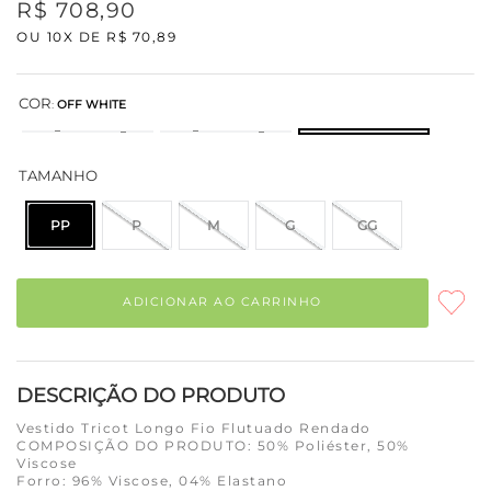
R$
708
,
90
OU
10
X DE
R$
70
,
89
COR
:
OFF WHITE
TAMANHO
PP
P
M
G
GG
ADICIONAR AO CARRINHO
DESCRIÇÃO DO PRODUTO
Vestido Tricot Longo Fio Flutuado Rendado
COMPOSIÇÃO DO PRODUTO: 50% Poliéster, 50%
Viscose
Forro: 96% Viscose, 04% Elastano