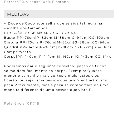
Forro: 96% Viscose, 04% Elastano
MEDIDAS
A Doce de Coco aconselha que se siga tal regra na
escolha dos tamanhos:
PP= 34/36 P= 38 M= 40 G= 42 GG= 44
Busto|PP=76cm|P=82cm|M=88cm|G=94cm|GG=100cm
Cintura|PP=70cm|P=76cm|M=82cm|G=88cm|GG=94cm
Quadril|PP=84cm|P=90cm|M=96cm|G=102cm|GG=108cm
Comprimento
Corpo|PP=140cm|P=141cm|M=142cm|G=143cm|GG=144cm
Poderemos dar o seguinte conselho: peças de tricot
se moldam facilmente ao corpo. Exemplo: Quanto
menor o tamanho mais curtos e mais justos eles
ficarão, ou seja, uma pessoa que usa M entrará numa
peça P facilmente, mas a peça se comportará de uma
maneira diferente de uma pessoa que vista P.
Referência
:
011745