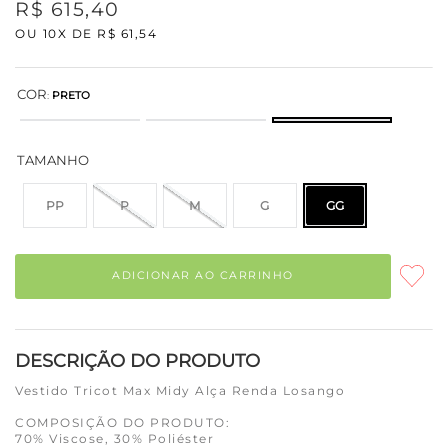
R$
615
,
40
OU
10
X DE
R$
61
,
54
COR
:
PRETO
TAMANHO
PP
P
M
G
GG
ADICIONAR AO CARRINHO
DESCRIÇÃO DO PRODUTO
Vestido Tricot Max Midy Alça Renda Losango
COMPOSIÇÃO DO PRODUTO:
70% Viscose, 30% Poliéster