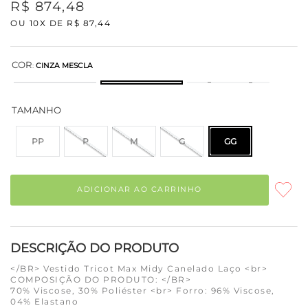
R$
874
,
48
OU
10
X DE
R$
87
,
44
COR
:
CINZA MESCLA
TAMANHO
PP
P
M
G
GG
ADICIONAR AO CARRINHO
DESCRIÇÃO DO PRODUTO
</BR> Vestido Tricot Max Midy Canelado Laço <br>
COMPOSIÇÃO DO PRODUTO: </BR>
70% Viscose, 30% Poliéster <br> Forro: 96% Viscose,
04% Elastano