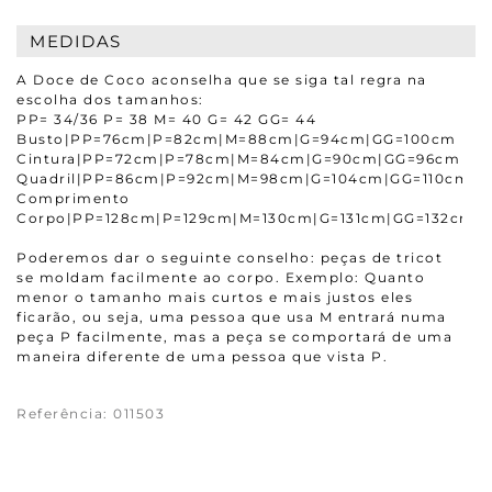
MEDIDAS
A Doce de Coco aconselha que se siga tal regra na
escolha dos tamanhos:
PP= 34/36 P= 38 M= 40 G= 42 GG= 44
Busto|PP=76cm|P=82cm|M=88cm|G=94cm|GG=100cm
Cintura|PP=72cm|P=78cm|M=84cm|G=90cm|GG=96cm
Quadril|PP=86cm|P=92cm|M=98cm|G=104cm|GG=110cm
Comprimento
Corpo|PP=128cm|P=129cm|M=130cm|G=131cm|GG=132cm
Poderemos dar o seguinte conselho: peças de tricot
se moldam facilmente ao corpo. Exemplo: Quanto
menor o tamanho mais curtos e mais justos eles
ficarão, ou seja, uma pessoa que usa M entrará numa
peça P facilmente, mas a peça se comportará de uma
maneira diferente de uma pessoa que vista P.
Referência
:
011503