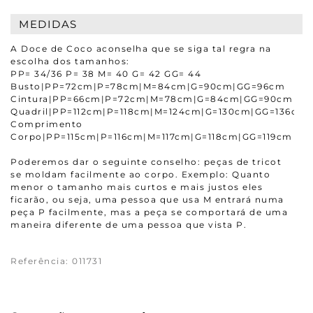
MEDIDAS
A Doce de Coco aconselha que se siga tal regra na
escolha dos tamanhos:
PP= 34/36 P= 38 M= 40 G= 42 GG= 44
Busto|PP=72cm|P=78cm|M=84cm|G=90cm|GG=96cm
Cintura|PP=66cm|P=72cm|M=78cm|G=84cm|GG=90cm
Quadril|PP=112cm|P=118cm|M=124cm|G=130cm|GG=136cm
Comprimento
Corpo|PP=115cm|P=116cm|M=117cm|G=118cm|GG=119cm
Poderemos dar o seguinte conselho: peças de tricot
se moldam facilmente ao corpo. Exemplo: Quanto
menor o tamanho mais curtos e mais justos eles
ficarão, ou seja, uma pessoa que usa M entrará numa
peça P facilmente, mas a peça se comportará de uma
maneira diferente de uma pessoa que vista P.
Referência
:
011731