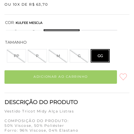
OU
10
X DE
R$
63
,
70
COR
:
KULFEE MESCLA
TAMANHO
PP
P
M
G
GG
ADICIONAR AO CARRINHO
DESCRIÇÃO DO PRODUTO
Vestido Tricot Midy Alça Listras
COMPOSIÇÃO DO PRODUTO:
50% Viscose, 50% Poliéster
Forro: 96% Viscose, 04% Elastano