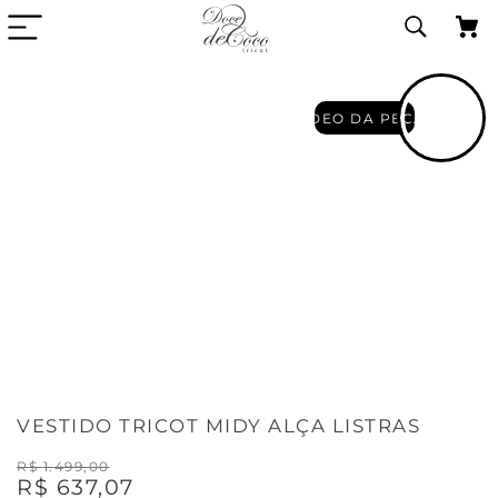
VIDEO DA PECA
VESTIDO TRICOT MIDY ALÇA LISTRAS
R$
1
.
499
,
00
R$
637
,
07