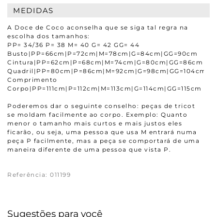
MEDIDAS
A Doce de Coco aconselha que se siga tal regra na
escolha dos tamanhos:
PP= 34/36 P= 38 M= 40 G= 42 GG= 44
Busto|PP=66cm|P=72cm|M=78cm|G=84cm|GG=90cm
Cintura|PP=62cm|P=68cm|M=74cm|G=80cm|GG=86cm
Quadril|PP=80cm|P=86cm|M=92cm|G=98cm|GG=104cm
Comprimento
Corpo|PP=111cm|P=112cm|M=113cm|G=114cm|GG=115cm
Poderemos dar o seguinte conselho: peças de tricot
se moldam facilmente ao corpo. Exemplo: Quanto
menor o tamanho mais curtos e mais justos eles
ficarão, ou seja, uma pessoa que usa M entrará numa
peça P facilmente, mas a peça se comportará de uma
maneira diferente de uma pessoa que vista P.
Referência
:
011199
Sugestões para você