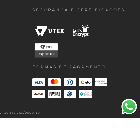
SEGURANÇA E CERFIFICAÇÕES
FORMAS DE PAGAMENTO
 26.314.005/0008-59