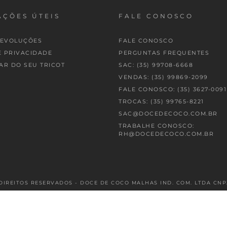
ÇÕES ÚTEIS
FALE CONOSCO
DEVOLUÇÕES
FALE CONOSCO
E PRIVACIDADE
PERGUNTAS FREQUENTES
AR DO SEU TRICOT
SAC: (35) 99708-6668
VENDAS: (35) 99869-2099
FALE CONOSCO: (35) 3627-0091
TROCAS: (35) 99765-8221
SAC@DOCEDECOCO.COM.BR
TRABALHE CONOSCO:
RH@DOCEDECOCO.COM.BR
DIREITOS RESERVADOS - DOCE DE COCO MALHAS IND. COM. LTDA CNPJ: