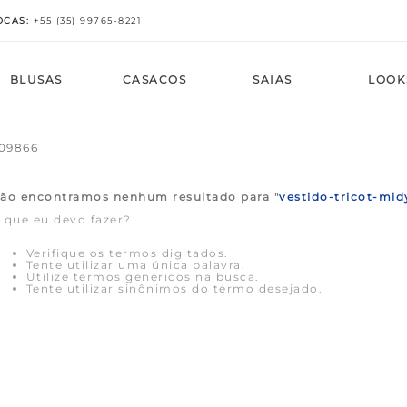
OCAS
:
+
55 (35) 99765-8221
BLUSAS
CASACOS
SAIAS
LOOK
AS
BÉM
AS
BÉM
BÉM
BÉM
AS
VEJA TAMBÉM
COMPRE POR TAMANHO
VEJA TAMBÉM
COMPRE POR TAMANHOS
COMPRE POR TAMANHOS
COMPRE POR TAMANHOS
VEJA TAMBÉM
009866
Calças
Vestidos
ica
Casacos
Saias
Calças
 Calças
Mais Vendidos
PP
Novo em Blusas
PP
PP
PP
Mais Vendidos
idos
a
idos
idos
idos
Menor Preço
P
Mais Vendidos
P
P
P
Menor Preço
ão encontramos nenhum resultado para "
vestido-tricot-mid
eço
bado
eço
eço
eço
M
Menor Preço
M
M
M
 que eu devo fazer?
ote V
G
G
G
G
ete
GG
GG
GG
GG
Verifique os termos digitados.
ata
Tente utilizar uma única palavra.
Utilize termos genéricos na busca.
Tente utilizar sinônimos do termo desejado.