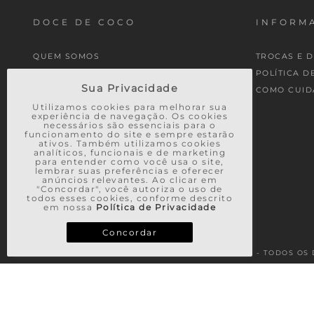
DOCE DE COCO
INFORMA
QUEM SOMOS
TROCAS E 
MINHA CONTA
POLÍTICA D
Sua Privacidade
MEUS PEDIDOS
COMO CUID
Utilizamos cookies para melhorar sua
experiência de navegação. Os cookies
necessários são essenciais para o
funcionamento do site e sempre estarão
ativos. Também utilizamos cookies
analíticos, funcionais e de marketing
para entender como você usa o site,
lembrar suas preferências e oferecer
anúncios relevantes. Ao clicar em
"Concordar", você autoriza o uso de
todos esses cookies, conforme descrito
em nossa
Política de Privacidade
Concordar
© 2026 - TODOS OS 
TERMOS MAIS BUSCADOS
1
º
vestido