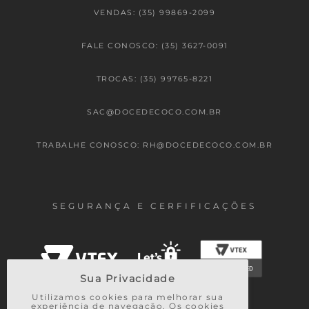
VENDAS: (35) 99869-2099
FALE CONOSCO: (35) 3627-0091
TROCAS: (35) 99765-8221
SAC@DOCEDECOCO.COM.BR
TRABALHE CONOSCO: RH@DOCEDECOCO.COM.BR
SEGURANÇA E CERFIFICAÇÕES
Sua Privacidade
Utilizamos cookies para melhorar sua
experiência de navegação. Os cookies