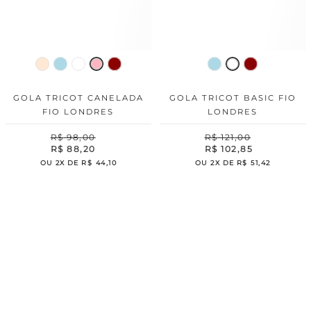
GOLA TRICOT CANELADA
GOLA TRICOT BASIC FIO
FIO LONDRES
LONDRES
R$
98
,
00
R$
121
,
00
R$
88
,
20
R$
102
,
85
OU
2
X DE
R$
44
,
10
OU
2
X DE
R$
51
,
42