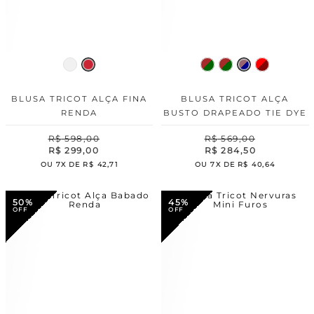
BLUSA TRICOT ALÇA FINA
BLUSA TRICOT ALÇA
RENDA
BUSTO DRAPEADO TIE DYE
R$
598
,
00
R$
569
,
00
R$
299
,
00
R$
284
,
50
OU
7
X DE
R$
42
,
71
OU
7
X DE
R$
40
,
64
50%
45%