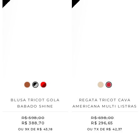
BLUSA TRICOT GOLA
REGATA TRICOT CAVA
BABADO SHINE
AMERICANA MULTI LISTRAS
R$
598
,
00
R$
698
,
00
R$
388
,
70
R$
296
,
65
OU
9
X DE
R$
43
,
18
OU
7
X DE
R$
42
,
37