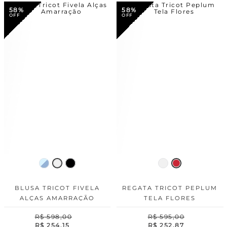
58%
58%
BLUSA TRICOT FIVELA
REGATA TRICOT PEPLUM
ALÇAS AMARRAÇÃO
TELA FLORES
R$
598
,
00
R$
595
,
00
R$
254
,
15
R$
252
,
87