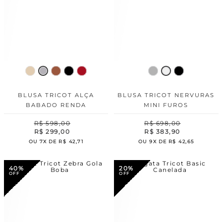
BLUSA TRICOT ALÇA
BLUSA TRICOT NERVURAS
BABADO RENDA
MINI FUROS
R$
598
,
00
R$
698
,
00
R$
299
,
00
R$
383
,
90
OU
7
X DE
R$
42
,
71
OU
9
X DE
R$
42
,
65
40%
20%