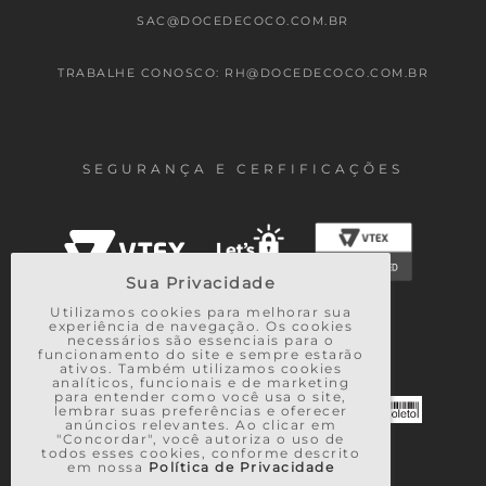
SAC@DOCEDECOCO.COM.BR
TRABALHE CONOSCO: RH@DOCEDECOCO.COM.BR
SEGURANÇA E CERFIFICAÇÕES
Sua Privacidade
Utilizamos cookies para melhorar sua
experiência de navegação. Os cookies
necessários são essenciais para o
FORMAS DE PAGAMENTO
funcionamento do site e sempre estarão
ativos. Também utilizamos cookies
analíticos, funcionais e de marketing
para entender como você usa o site,
lembrar suas preferências e oferecer
anúncios relevantes. Ao clicar em
"Concordar", você autoriza o uso de
todos esses cookies, conforme descrito
em nossa
Política de Privacidade