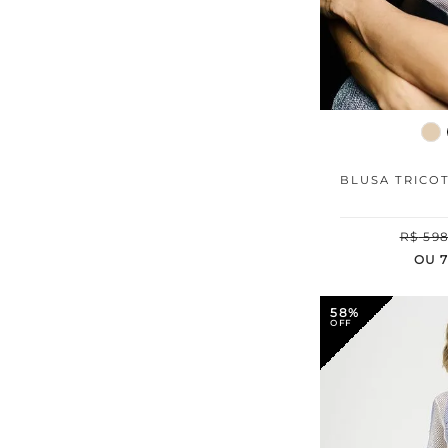
BLUSA TRICO
R$
59
OU
58%