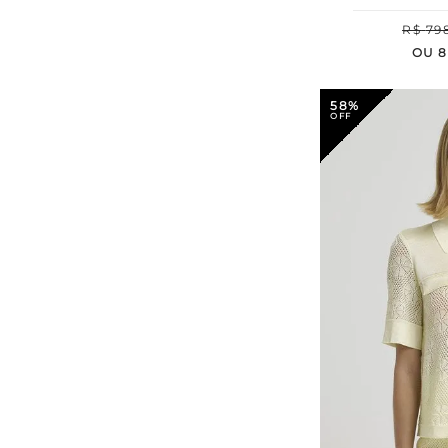
R$
79
OU
8
58%