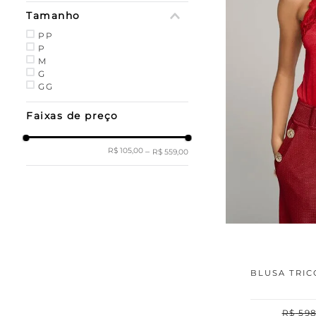
Tamanho
PP
P
M
G
GG
Faixas de preço
R$ 105,00
–
R$ 559,00
BLUSA TRIC
R$
59