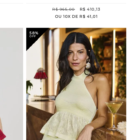
R$
965
,
00
R$
410
,
13
OU
10
X DE
R$
41
,
01
58%