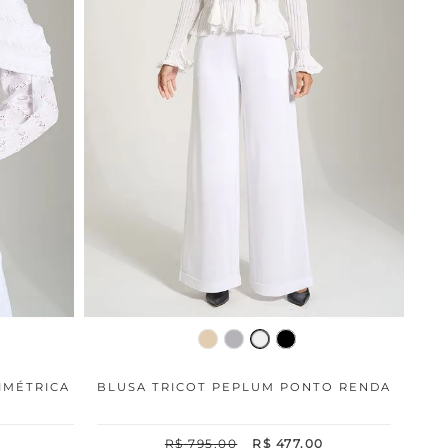
IMÉTRICA
BLUSA TRICOT PEPLUM PONTO RENDA
R$
795
,
00
R$
477
,
00