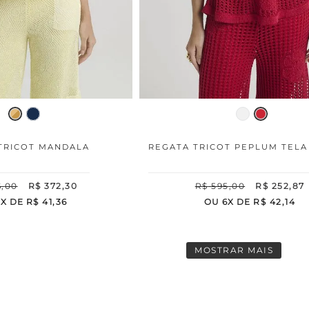
TRICOT MANDALA
REGATA TRICOT PEPLUM TELA
6
,
00
R$
372
,
30
R$
595
,
00
R$
252
,
87
9
X DE
R$
41
,
36
OU
6
X DE
R$
42
,
14
MOSTRAR MAIS