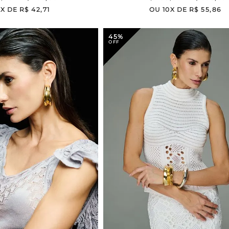
7
X DE
R$
42
,
71
OU
10
X DE
R$
55
,
86
45%