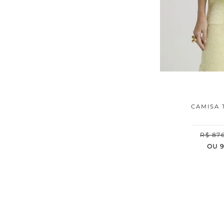
CAMISA 
R$
87
OU