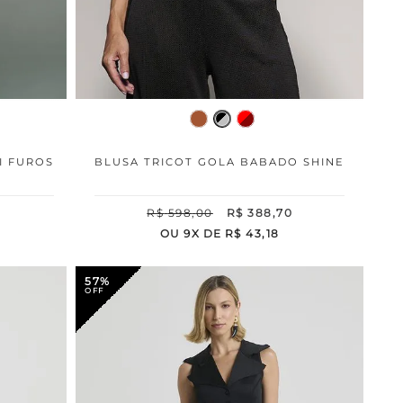
I FUROS
BLUSA TRICOT GOLA BABADO SHINE
R$
598
,
00
R$
388
,
70
OU
9
X DE
R$
43
,
18
57%