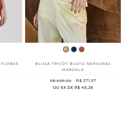
 FLORES
BLUSA TRICOT BUSTO NERVURAS
MANDALA
R$
639
,
00
R$
271
,
57
OU
6
X DE
R$
45
,
26