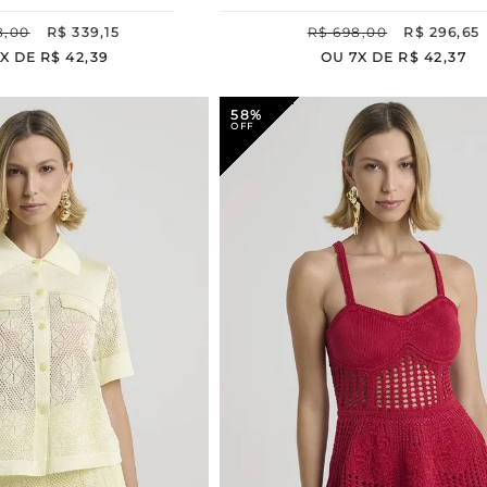
8
,
00
R$
339
,
15
R$
698
,
00
R$
296
,
65
X DE
R$
42
,
39
OU
7
X DE
R$
42
,
37
58%