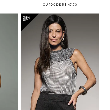
OU
10
X DE
R$
47
,
70
35%