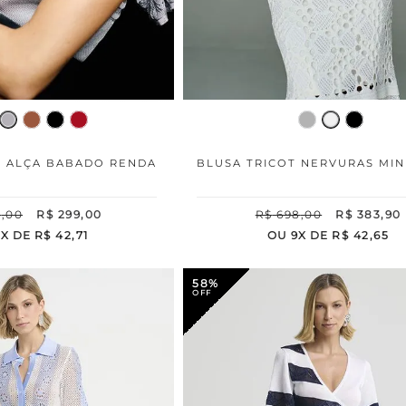
T ALÇA BABADO RENDA
BLUSA TRICOT NERVURAS MIN
8
,
00
R$
299
,
00
R$
698
,
00
R$
383
,
90
7
X DE
R$
42
,
71
OU
9
X DE
R$
42
,
65
58%