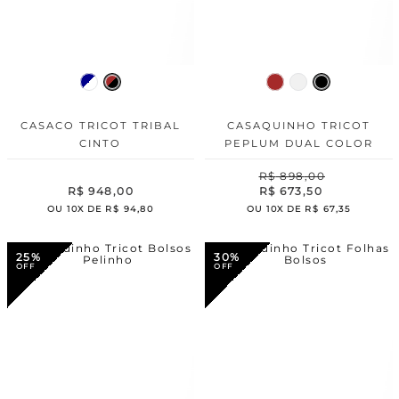
CASACO TRICOT TRIBAL
CASAQUINHO TRICOT
CINTO
PEPLUM DUAL COLOR
R$
898
,
00
R$
948
,
00
R$
673
,
50
OU
10
X DE
R$
94
,
80
OU
10
X DE
R$
67
,
35
25%
30%