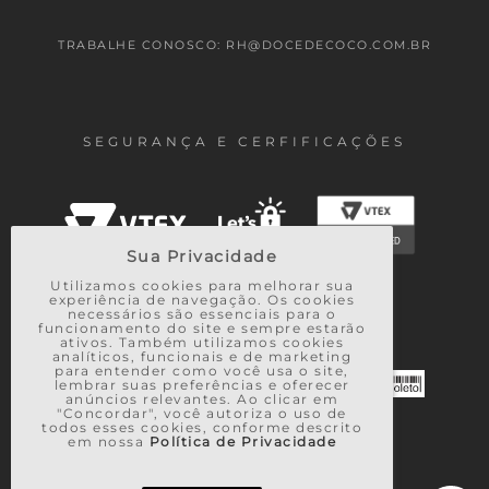
TRABALHE CONOSCO: RH@DOCEDECOCO.COM.BR
SEGURANÇA E CERFIFICAÇÕES
Sua Privacidade
Utilizamos cookies para melhorar sua
experiência de navegação. Os cookies
necessários são essenciais para o
FORMAS DE PAGAMENTO
funcionamento do site e sempre estarão
ativos. Também utilizamos cookies
analíticos, funcionais e de marketing
para entender como você usa o site,
lembrar suas preferências e oferecer
anúncios relevantes. Ao clicar em
"Concordar", você autoriza o uso de
todos esses cookies, conforme descrito
em nossa
Política de Privacidade