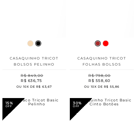
CASAQUINHO TRICOT
CASAQUINHO TRICOT
BOLSOS PELINHO
FOLHAS BOLSOS
R$
849
,
00
R$
798
,
00
R$
636
,
75
R$
558
,
60
OU
10
X DE
R$
63
,
67
OU
10
X DE
R$
55
,
86
15%
30%