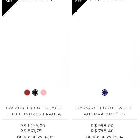
CASACO TRICOT CHANEL
CASACO TRICOT TWEED
FIO LONDRES FRANJA
ANGORÁ BOTÕES
R$
1
.
149
,
00
R$
998
,
00
R$
861
,
75
R$
798
,
40
OU
10
X DE
R$
86
,
17
OU
10
X DE
R$
79
,
84