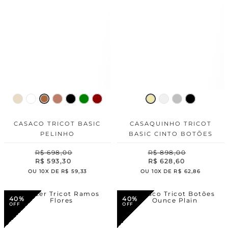
CASACO TRICOT BASIC
CASAQUINHO TRICOT
PELINHO
BASIC CINTO BOTÕES
R$
698
,
00
R$
898
,
00
R$
593
,
30
R$
628
,
60
OU
10
X DE
R$
59
,
33
OU
10
X DE
R$
62
,
86
40%
40%