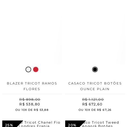
BLAZER TRICOT RAMOS
CASACO TRICOT BOTÕES
FLORES
OUNCE PLAIN
R$
898
,
00
R$
1
.
121
,
00
R$
538
,
80
R$
672
,
60
OU
10
X DE
R$
53
,
88
OU
10
X DE
R$
67
,
26
25%
20%