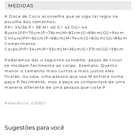
MEDIDAS
A Doce de Coco aconselha que se siga tal regra na
escolha dos tamanhos:
PP= 34/36 P= 38 M= 40 G= 42 GG= 44
Busto|PP=70cm|P=76cm|M=82cm|G=88cm|GG=94cm
Cintura|PP=62cm|P=68cm|M=74cm|G=80cm|GG=86cm
Comprimento
Corpo|PP=34cm|P=35cm|M=36cm|G=37cm|GG=38cm
Poderemos dar o seguinte conselho: peças de tricot
se moldam facilmente ao corpo. Exemplo: Quanto
menor o tamanho mais curtos e mais justos eles
ficarão, ou seja, uma pessoa que usa M entrará numa
peça P facilmente, mas a peça se comportará de uma
maneira diferente de uma pessoa que vista P.
Referência
:
010821
Sugestões para você