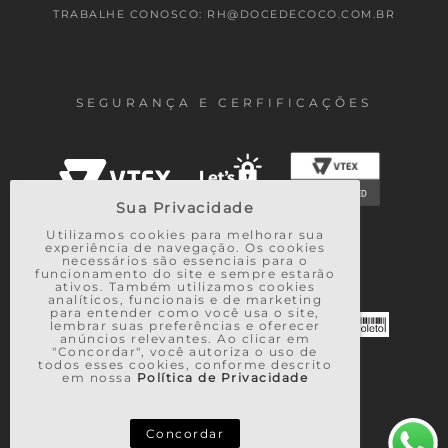
TRABALHE CONOSCO: RH@DOCEDECOCO.COM.BR
SEGURANÇA E CERFIFICAÇÕES
Sua Privacidade
Utilizamos cookies para melhorar sua
experiência de navegação. Os cookies
necessários são essenciais para o
FORMAS DE PAGAMENTO
funcionamento do site e sempre estarão
ativos. Também utilizamos cookies
analíticos, funcionais e de marketing
para entender como você usa o site,
lembrar suas preferências e oferecer
anúncios relevantes. Ao clicar em
"Concordar", você autoriza o uso de
todos esses cookies, conforme descrito
em nossa
Política de Privacidade
Concordar