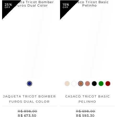
25%
15%
JAQUETA TRICOT BOMBER
CASACO TRICOT BASIC
FUROS DUAL COLOR
PELINHO
R$
898
,
00
R$
698
,
00
R$
673
,
50
R$
593
,
30