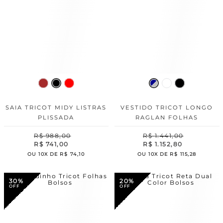
SAIA TRICOT MIDY LISTRAS
VESTIDO TRICOT LONGO
PLISSADA
RAGLAN FOLHAS
R$
988
,
00
R$
1
.
441
,
00
R$
741
,
00
R$
1
.
152
,
80
OU
10
X DE
R$
74
,
10
OU
10
X DE
R$
115
,
28
30%
20%