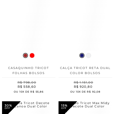
CASAQUINHO TRICOT
CALÇA TRICOT RETA DUAL
FOLHAS BOLSOS
COLOR BOLSOS
R$
798
,
00
R$
1
.
151
,
00
R$
558
,
60
R$
920
,
80
OU
10
X DE
R$
55
,
86
OU
10
X DE
R$
92
,
08
30%
15%