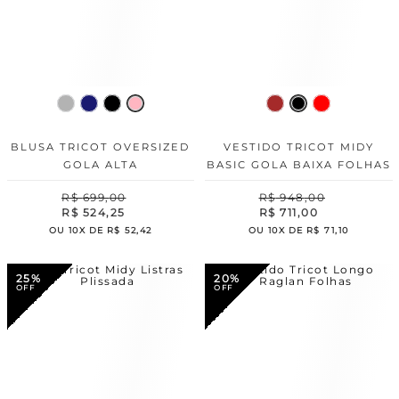
BLUSA TRICOT OVERSIZED
VESTIDO TRICOT MIDY
GOLA ALTA
BASIC GOLA BAIXA FOLHAS
R$
699
,
00
R$
948
,
00
R$
524
,
25
R$
711
,
00
OU
10
X DE
R$
52
,
42
OU
10
X DE
R$
71
,
10
25%
20%