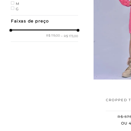
M
G
Faixas de preço
R$ 119,00
–
R$ 173,00
CROPPED T
R$
57
OU