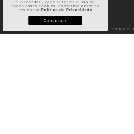
"Concordar", você autoriza o uso de
todos esses cookies, conforme descrito
em nossa
Política de Privacidade
Concordar
© 2026 - TODOS OS 
TERMOS MAIS BUSCADOS
1
º
vestido
2
º
saia
3
º
calça
4
º
casaco
5
º
blusa
6
º
blusa tricot
7
º
regata
8
º
vestido longo
9
º
looks