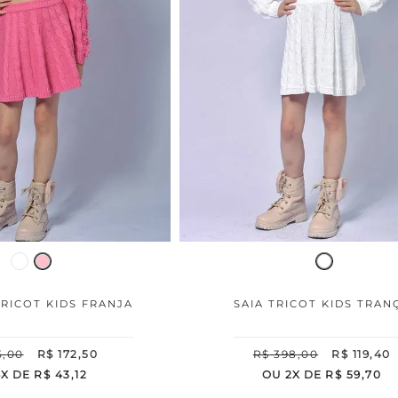
RICOT KIDS FRANJA
SAIA TRICOT KIDS TRAN
5
,
00
R$
172
,
50
R$
398
,
00
R$
119
,
40
4
X DE
R$
43
,
12
OU
2
X DE
R$
59
,
70