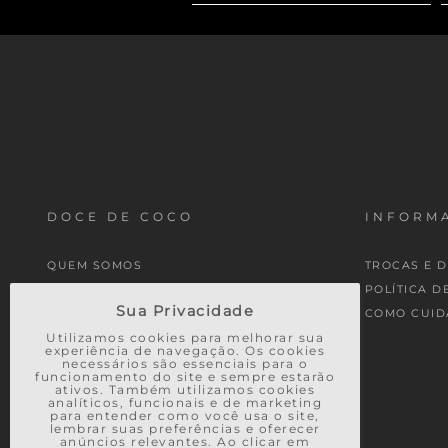
DOCE DE COCO
INFORMA
QUEM SOMOS
TROCAS E 
MINHA CONTA
POLÍTICA D
Sua Privacidade
MEUS PEDIDOS
COMO CUID
Utilizamos cookies para melhorar sua
experiência de navegação. Os cookies
necessários são essenciais para o
funcionamento do site e sempre estarão
ativos. Também utilizamos cookies
analíticos, funcionais e de marketing
para entender como você usa o site,
lembrar suas preferências e oferecer
anúncios relevantes. Ao clicar em