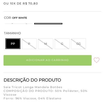
OU
10
X DE
R$
70
,
80
COR
:
OFF WHITE
TAMANHO
PP
P
M
G
GG
ADICIONAR AO CARRINHO
DESCRIÇÃO DO PRODUTO
Saia Tricot Longa Mandala Botões
COMPOSIÇÃO DO PRODUTO: 50% Poliéster, 50%
Viscose
Forro: 96% Viscose, 04% Elastano