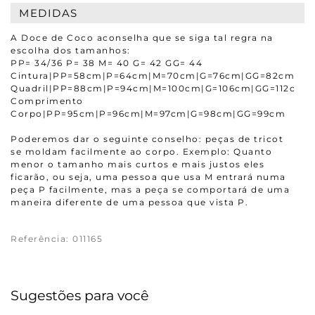
MEDIDAS
A Doce de Coco aconselha que se siga tal regra na
escolha dos tamanhos:
PP= 34/36 P= 38 M= 40 G= 42 GG= 44
Cintura|PP=58cm|P=64cm|M=70cm|G=76cm|GG=82cm
Quadril|PP=88cm|P=94cm|M=100cm|G=106cm|GG=112cm
Comprimento
Corpo|PP=95cm|P=96cm|M=97cm|G=98cm|GG=99cm
Poderemos dar o seguinte conselho: peças de tricot
se moldam facilmente ao corpo. Exemplo: Quanto
menor o tamanho mais curtos e mais justos eles
ficarão, ou seja, uma pessoa que usa M entrará numa
peça P facilmente, mas a peça se comportará de uma
maneira diferente de uma pessoa que vista P.
Referência
:
011165
Sugestões para você