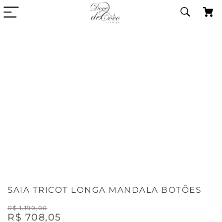
SAIA TRICOT LONGA MANDALA BOTÕES
R$
1
.
190
,
00
R$
708
,
05