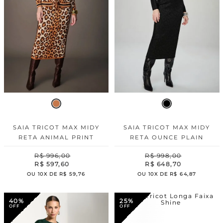
SAIA TRICOT MAX MIDY
SAIA TRICOT MAX MIDY
RETA ANIMAL PRINT
RETA OUNCE PLAIN
R$
996
,
00
R$
998
,
00
R$
597
,
60
R$
648
,
70
OU
10
X DE
R$
59
,
76
OU
10
X DE
R$
64
,
87
40%
25%