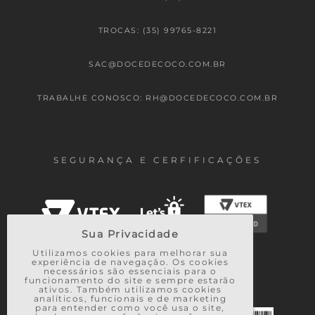
TROCAS: (35) 99765-8221
SAC@DOCEDECOCO.COM.BR
TRABALHE CONOSCO: RH@DOCEDECOCO.COM.BR
SEGURANÇA E CERFIFICAÇÕES
Sua Privacidade
Utilizamos cookies para melhorar sua
experiência de navegação. Os cookies
necessários são essenciais para o
FORMAS DE PAGAMENTO
funcionamento do site e sempre estarão
ativos. Também utilizamos cookies
analíticos, funcionais e de marketing
para entender como você usa o site,