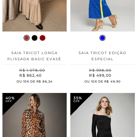
SAIA TRICOT LONGA
SAIA TRICOT EDIÇÃO
PLISSADA BASIC EVASÊ
ESPECIAL
R$
1
.
078
,
00
R$
998
,
00
R$
862
,
40
R$
499
,
00
OU
10
X DE
R$
86
,
24
OU
10
X DE
R$
49
,
90
40%
35%