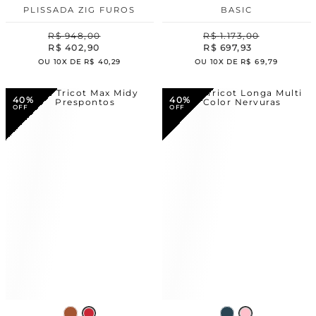
PLISSADA ZIG FUROS
BASIC
R$
948
,
00
R$
1
.
173
,
00
R$
402
,
90
R$
697
,
93
OU
10
X DE
R$
40
,
29
OU
10
X DE
R$
69
,
79
40%
40%