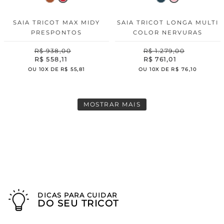
SAIA TRICOT MAX MIDY
SAIA TRICOT LONGA MULTI
PRESPONTOS
COLOR NERVURAS
R$
938
,
00
R$
1
.
279
,
00
R$
558
,
11
R$
761
,
01
OU
10
X DE
R$
55
,
81
OU
10
X DE
R$
76
,
10
MOSTRAR MAIS
DICAS PARA CUIDAR
DO SEU TRICOT