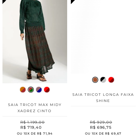
SAIA TRICOT LONGA FAIXA
SHINE
SAIA TRICOT MAX MIDY
XADREZ CINTO
R$
1
.
199
,
00
R$
929
,
00
R$
719
,
40
R$
696
,
75
OU
10
X DE
R$
71
,
94
OU
10
X DE
R$
69
,
67