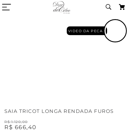
VIDEO DA PECA
SAIA TRICOT LONGA RENDADA FUROS
R$
1
.
120
,
00
R$
666
,
40