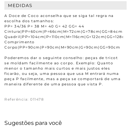
MEDIDAS
A Doce de Coco aconselha que se siga tal regra na
escolha dos tamanhos:
PP= 34/36 P= 38 M= 40 G= 42 GG= 44
Cintura|PP=60cm|P=66cm|M=72cm|G=78cm|GG=84cm
Quadril|PP=104cm|P=110cm|M=116cm|G=122cm|GG=128cm
Comprimento
Corpo|PP=90cm|P=90cm|M=90cm|G=90cm|GG=90cm
Poderemos dar o seguinte conselho: peças de tricot
se moldam facilmente ao corpo. Exemplo: Quanto
menor o tamanho mais curtos e mais justos eles
ficarão, ou seja, uma pessoa que usa M entrará numa
peça P facilmente, mas a peça se comportará de uma
maneira diferente de uma pessoa que vista P.
Referência
:
011478
Sugestões para você