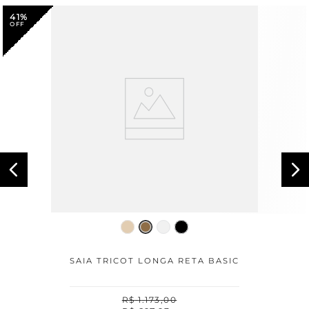
41%
SAIA TRICOT LONGA RETA BASIC
R$
1
.
173
,
00