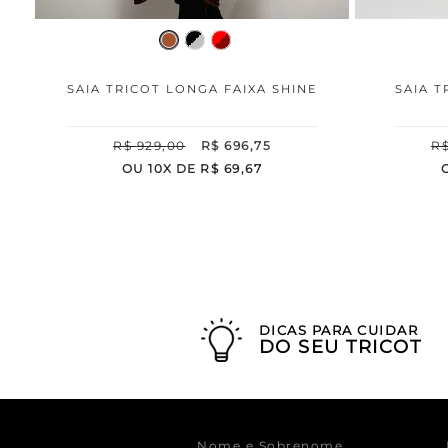
SAIA TRICOT LONGA FAIXA SHINE
SAIA T
R$
929
,
00
R$
696
,
75
R
OU
10
X DE
R$
69
,
67
DICAS PARA CUIDAR
DO SEU TRICOT