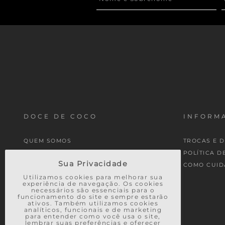
DOCE DE COCO
INFORMA
QUEM SOMOS
TROCAS E 
MINHA CONTA
POLÍTICA D
Sua Privacidade
MEUS PEDIDOS
COMO CUID
Utilizamos cookies para melhorar sua
experiência de navegação. Os cookies
necessários são essenciais para o
funcionamento do site e sempre estarão
ativos. Também utilizamos cookies
analíticos, funcionais e de marketing
para entender como você usa o site,
lembrar suas preferências e oferecer