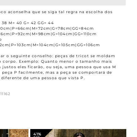
co aconselha que se siga tal regra na escolha dos
 38 M= 40 G= 42 GG= 44
=60cm|P=66cm|M=72cm|G=78cm|GG=84cm
=86cm|P=92cm|M=98cm|G=104cm|GG=110cm
o
02cm|P=103cm|M=104cm|G=105cm|GG=106cm
r o seguinte conselho: peças de tricot se moldam
ao corpo. Exemplo: Quanto menor o tamanho mais
 justos eles ficarão, ou seja, uma pessoa que usa M
 peça P facilmente, mas a peça se comportará de
diferente de uma pessoa que vista P.
11162
41%
4