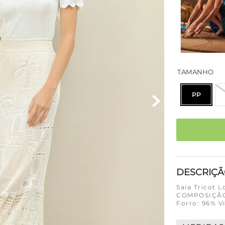
TAMANHO
PP
DESCRIÇ
Saia Tricot 
COMPOSIÇÃO 
Forro: 96% V