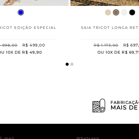
RICOT EDIÇÃO ESPECIAL
SAIA TRICOT LONGA RET
$
998
,
00
R$
499
,
00
R$
1
.
173
,
00
R$
697
OU
10
X DE
R$
49
,
90
OU
10
X DE
R$
69
,
7
FABRICAÇÃ
MAIS D