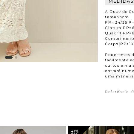
MEDIDAS
A Doce de Co
tamanhos:
PP= 34/36 P=
Cintura|PP
Quadril|PP
Compriment
Corpo|PP=1
Poderemos da
facilmente 
curtos e mais
entrará numa
uma maneira 
Referência
:
0
41%