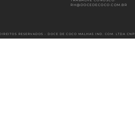
TRABALHE CONOSCO:
RH@DOCEDECOCO.COM.BR
DIREITOS RESERVADOS - DOCE DE COCO MALHAS IND. COM. LTDA CNPJ: