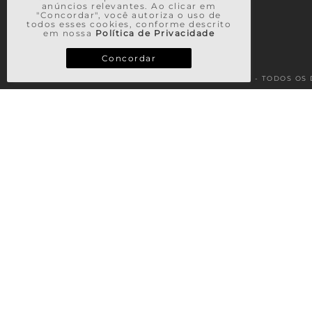
anúncios relevantes. Ao clicar em
"Concordar", você autoriza o uso de
todos esses cookies, conforme descrito
em nossa
Política de Privacidade
Concordar
© 2026 - TODOS OS 
TERMOS MAIS BUSCADOS
1
º
vestido
2
º
saia
3
º
casaco
4
º
calça
5
º
blusa
6
º
blusa tricot
7
º
regata
8
º
vestido longo