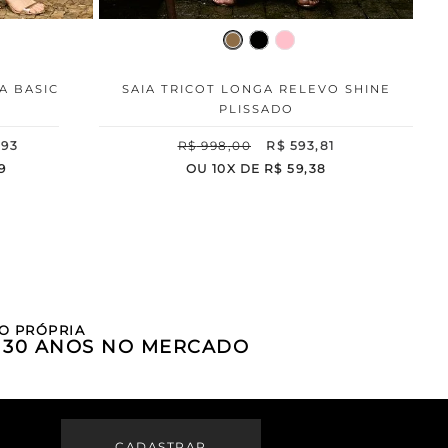
A BASIC
SAIA TRICOT LONGA RELEVO SHINE
PLISSADO
,
93
R$
998
,
00
R$
593
,
81
9
OU
10
X DE
R$
59
,
38
O PRÓPRIA
E 30 ANOS NO MERCADO